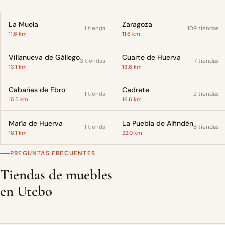
La Muela
Zaragoza
1 tienda
109 tiendas
11.6 km
11.6 km
Villanueva de Gállego
Cuarte de Huerva
3 tiendas
7 tiendas
13.1 km
13.6 km
Cabañas de Ebro
Cadrete
1 tienda
2 tiendas
15.5 km
16.6 km
María de Huerva
La Puebla de Alfindén
1 tienda
6 tiendas
18.1 km
22.0 km
PREGUNTAS FRECUENTES
Tiendas de muebles
en Utebo