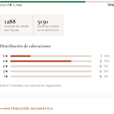
Con 4★ o más
75%
1288
5150
reseñas de media
reseñas totales
por tienda
en el directorio
Distribución de valoraciones
5★
1
25%
4★
3
75%
3★
0
0%
2★
0
0%
1★
0
0%
Sobre 4 tiendas con valoración registrada.
DISTRIBUCIÓN GEOGRÁFICA