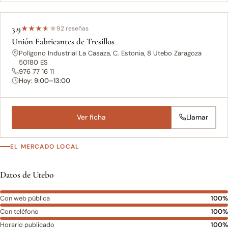
3.9
★
★
★
★
★
92 reseñas
Unión Fabricantes de Tresillos
Polígono Industrial La Casaza, C. Estonia, 8 Utebo Zaragoza
50180 ES
976 77 16 11
Hoy: 9:00–13:00
Ver ficha
Llamar
EL MERCADO LOCAL
Datos de Utebo
Con web pública
100%
Con teléfono
100%
Horario publicado
100%