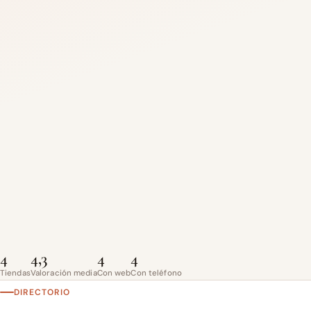
4
4,3
4
4
Tiendas
Valoración media
Con web
Con teléfono
DIRECTORIO