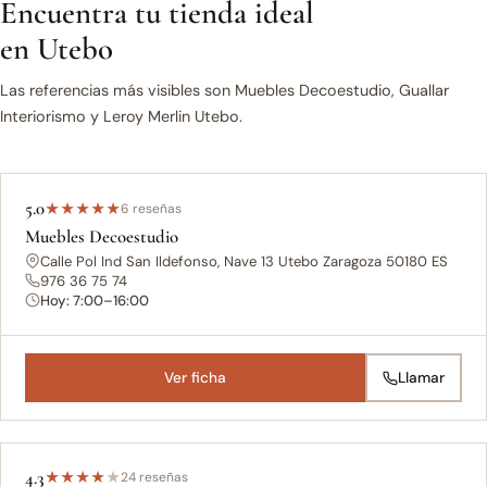
Encuentra tu tienda ideal
en Utebo
Las referencias más visibles son Muebles Decoestudio, Guallar
Interiorismo y Leroy Merlin Utebo.
5.0
★
★
★
★
★
6 reseñas
Muebles Decoestudio
Calle Pol Ind San Ildefonso, Nave 13 Utebo Zaragoza 50180 ES
976 36 75 74
Hoy: 7:00–16:00
Ver ficha
Llamar
4.3
★
★
★
★
★
24 reseñas