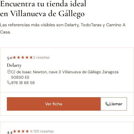
Encuentra tu tienda ideal
en Villanueva de Gállego
Las referencias más visibles son Delarty, TodoTaras y Camino A
Casa.
5.0
★
★
★
★
★
2 reseñas
Delarty
C/ de Isaac Newton, nave 3 Villanueva de Gállego Zaragoza
50830 ES
976 18 68 58
Ver ficha
Llamar
4.4
★
★
★
★
★
1511 reseñas