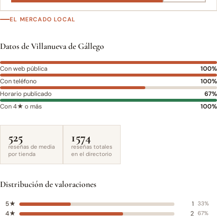
EL MERCADO LOCAL
Datos de Villanueva de Gállego
Con web pública
100%
Con teléfono
100%
Horario publicado
67%
Con 4★ o más
100%
525
1574
reseñas de media
reseñas totales
por tienda
en el directorio
Distribución de valoraciones
5★
1
33%
4★
2
67%