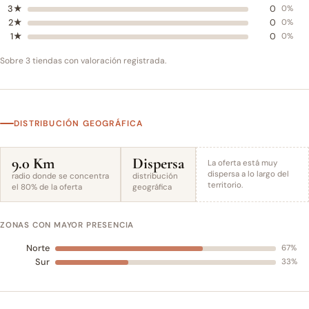
3★
0
0%
2★
0
0%
1★
0
0%
Sobre 3 tiendas con valoración registrada.
DISTRIBUCIÓN GEOGRÁFICA
9.0 Km
Dispersa
La oferta está muy
dispersa a lo largo del
radio donde se concentra
distribución
territorio.
el 80% de la oferta
geográfica
ZONAS CON MAYOR PRESENCIA
Norte
67%
Sur
33%