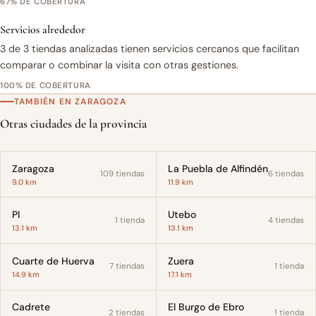
67% DE COBERTURA
Servicios alrededor
3 de 3 tiendas analizadas tienen servicios cercanos que facilitan
comparar o combinar la visita con otras gestiones.
100% DE COBERTURA
TAMBIÉN EN ZARAGOZA
Otras ciudades de la provincia
Zaragoza
La Puebla de Alfindén
109 tiendas
6 tiendas
9.0 km
11.9 km
PI
Utebo
1 tienda
4 tiendas
13.1 km
13.1 km
Cuarte de Huerva
Zuera
7 tiendas
1 tienda
14.9 km
17.1 km
Cadrete
El Burgo de Ebro
2 tiendas
1 tienda