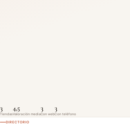
3
4,5
3
3
Tiendas
Valoración media
Con web
Con teléfono
DIRECTORIO