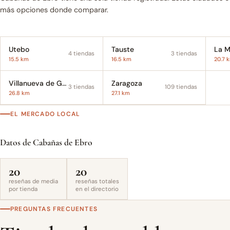
más opciones donde comparar.
Utebo
Tauste
La M
4 tiendas
3 tiendas
15.5 km
16.5 km
20.7 
Villanueva de Gállego
Zaragoza
3 tiendas
109 tiendas
26.8 km
27.1 km
EL MERCADO LOCAL
Datos de Cabañas de Ebro
20
20
reseñas de media
reseñas totales
por tienda
en el directorio
PREGUNTAS FRECUENTES