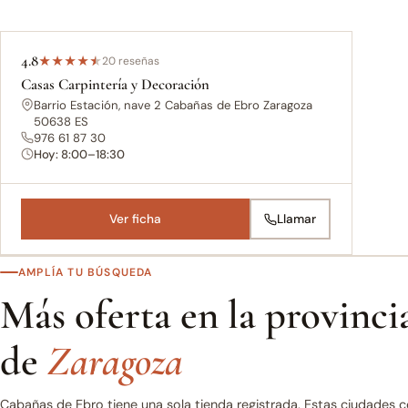
4.8
★
★
★
★
★
20 reseñas
Casas Carpintería y Decoración
Barrio Estación, nave 2 Cabañas de Ebro Zaragoza
50638 ES
976 61 87 30
Hoy: 8:00–18:30
Ver ficha
Llamar
AMPLÍA TU BÚSQUEDA
Más oferta en la provinci
de
Zaragoza
Cabañas de Ebro tiene una sola tienda registrada. Estas ciudades 