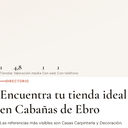
1
4,8
1
1
·
·
·
Tiendas
Valoración media
Con web
Con teléfono
DIRECTORIO
Encuentra tu tienda ideal
en Cabañas de Ebro
Las referencias más visibles son Casas Carpintería y Decoración.