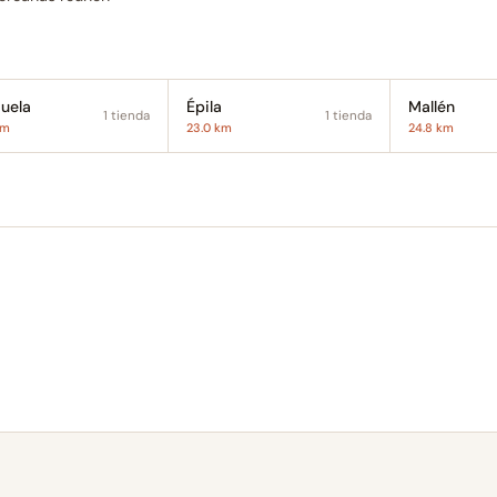
uela
Épila
Mallén
1 tienda
1 tienda
km
23.0 km
24.8 km