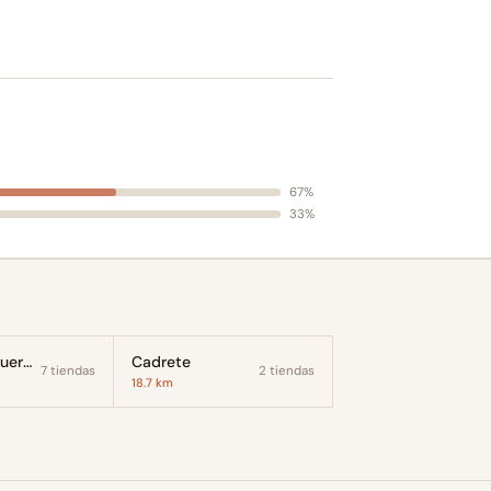
67%
33%
Cuarte de Huerva
Cadrete
7 tiendas
2 tiendas
18.7 km