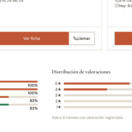
876 24 66 24
976 08
Hoy: 8
Ver ficha
Llamar
Distribución de valoraciones
5★
100%
4★
100%
3★
83%
2★
1★
83%
Sobre 6 tiendas con valoración registrada.