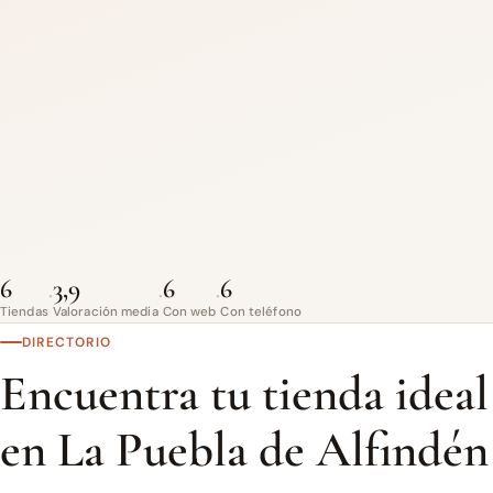
6
3,9
6
6
·
·
·
Tiendas
Valoración media
Con web
Con teléfono
DIRECTORIO
Encuentra tu tienda ideal
en La Puebla de Alfindén