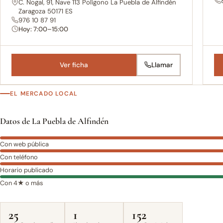
C. Nogal, 91, Nave 113 Polígono La Puebla de Alfindén
Zaragoza 50171 ES
976 10 87 91
Hoy: 7:00–15:00
Ver ficha
Llamar
EL MERCADO LOCAL
Datos de La Puebla de Alfindén
Con web pública
Con teléfono
Horario publicado
Con 4★ o más
25
1
152