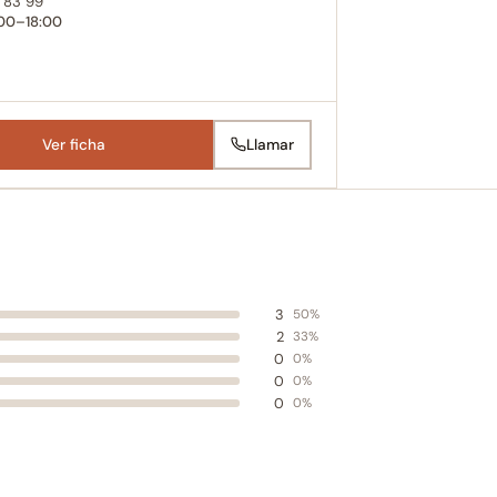
 83 99
:00–18:00
Ver ficha
Llamar
3
50%
2
33%
0
0%
0
0%
0
0%