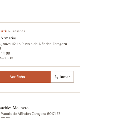
★
★
★
128 reseñas
 Armarios
l, nave 112 La Puebla de Alfindén Zaragoza
S
 44 69
15–13:00
Ver ficha
Llamar
uebles Molinero
 Puebla de Alfindén Zaragoza 50171 ES