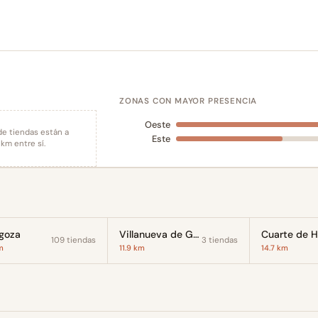
ZONAS CON MAYOR PRESENCIA
Oeste
de tiendas están a
Este
km entre sí.
goza
Villanueva de Gállego
109 tiendas
3 tiendas
m
11.9 km
14.7 km