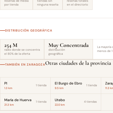
reseñas de media
tiendas sin
reseñas totales
por tienda
ninguna reseña
en el directorio
DISTRIBUCIÓN GEOGRÁFICA
254 M
Muy Concentrada
La mayoría 
radio donde se concentra
distribución
menos de 1 
el 80% de la oferta
geográfica
Otras ciudades de la provincia
TAMBIÉN EN ZARAGOZA
PI
El Burgo de Ebro
Zara
1 tienda
1 tienda
1.3 km
9.5 km
11.3 k
María de Huerva
Utebo
1 tienda
4 tiendas
21.3 km
22.0 km