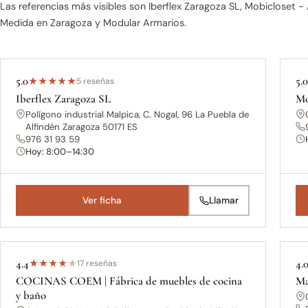
Las referencias más visibles son Iberflex Zaragoza SL, Mobicloset -
Medida en Zaragoza y Modular Armarios.
5.0
5.
★
★
★
★
★
5 reseñas
Iberflex Zaragoza SL
Mo
Polígono industrial Malpica, C. Nogal, 96 La Puebla de
Alfindén Zaragoza 50171 ES
976 31 93 59
Hoy: 8:00–14:30
Ver ficha
Llamar
4.4
4.
★
★
★
★
★
17 reseñas
COCINAS COEM | Fábrica de muebles de cocina
Ma
y baño