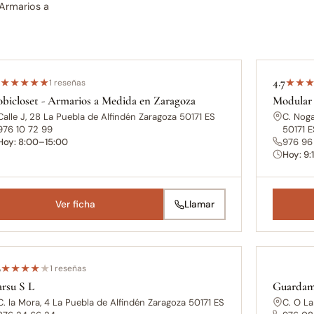
 Armarios a
0
4.7
★
★
★
★
★
1 reseñas
★
★
bicloset - Armarios a Medida en Zaragoza
Modular
Calle J, 28 La Puebla de Alfindén Zaragoza 50171 ES
C. Noga
976 10 72 99
50171 E
Hoy: 8:00–15:00
976 96
Hoy: 9:
Ver ficha
Llamar
0
★
★
★
★
★
1 reseñas
rsu S L
Guardam
C. la Mora, 4 La Puebla de Alfindén Zaragoza 50171 ES
C. O La