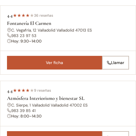
4.4
★
★
★
★
★
36 reseñas
Fontanería El Carmen
C. Vegafría, 12 Valladolid Valladolid 47013 ES
983 23 97 53
Hoy: 9:30–14:00
Ver ficha
Llamar
4.4
★
★
★
★
★
9 reseñas
Atmósfera Interiorismo y bienestar SL
C. Sierpe, 1 Valladolid Valladolid 47002 ES
983 39 85 41
Hoy: 8:00–14:30