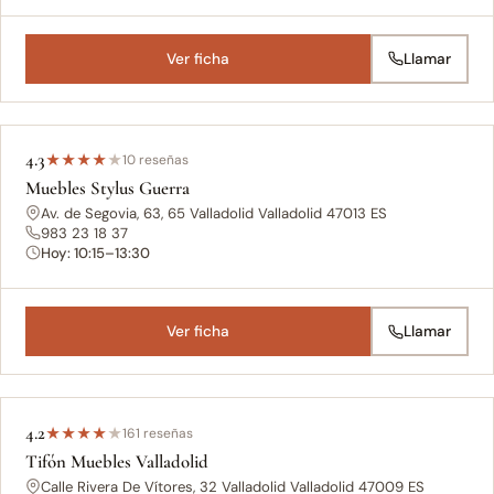
Ver ficha
Llamar
4.3
★
★
★
★
★
10 reseñas
Muebles Stylus Guerra
Av. de Segovia, 63, 65 Valladolid Valladolid 47013 ES
983 23 18 37
Hoy: 10:15–13:30
Ver ficha
Llamar
4.2
★
★
★
★
★
161 reseñas
Tifón Muebles Valladolid
Calle Rivera De Vítores, 32 Valladolid Valladolid 47009 ES