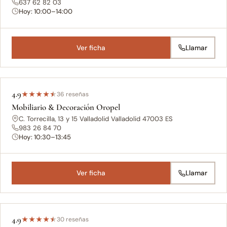
637 62 82 03
Hoy: 10:00–14:00
Ver ficha
Llamar
4.9
★
★
★
★
★
36 reseñas
Mobiliario & Decoración Oropel
C. Torrecilla, 13 y 15 Valladolid Valladolid 47003 ES
983 26 84 70
Hoy: 10:30–13:45
Ver ficha
Llamar
4.9
★
★
★
★
★
30 reseñas