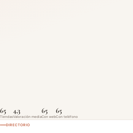
65
4,3
65
65
Tiendas
Valoración media
Con web
Con teléfono
DIRECTORIO