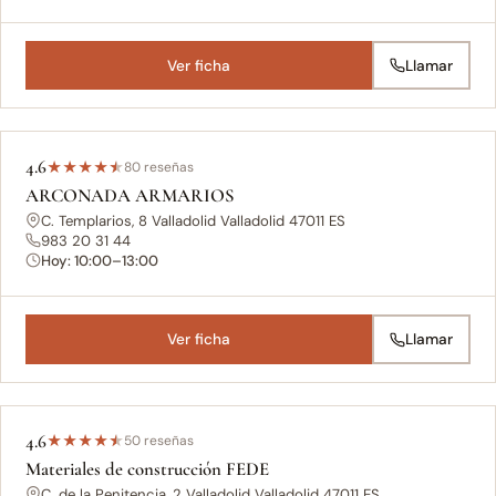
Ver ficha
Llamar
4.6
★
★
★
★
★
80 reseñas
ARCONADA ARMARIOS
C. Templarios, 8 Valladolid Valladolid 47011 ES
983 20 31 44
Hoy: 10:00–13:00
Ver ficha
Llamar
4.6
★
★
★
★
★
50 reseñas
Materiales de construcción FEDE
C. de la Penitencia, 2 Valladolid Valladolid 47011 ES