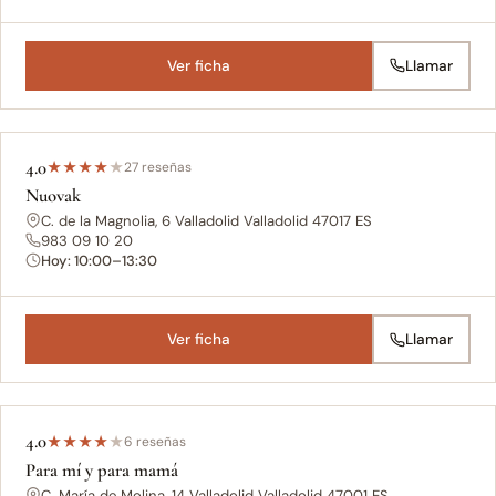
Ver ficha
Llamar
4.0
★
★
★
★
★
27 reseñas
Nuovak
C. de la Magnolia, 6 Valladolid Valladolid 47017 ES
983 09 10 20
Hoy: 10:00–13:30
Ver ficha
Llamar
4.0
★
★
★
★
★
6 reseñas
Para mí y para mamá
C. María de Molina, 14 Valladolid Valladolid 47001 ES