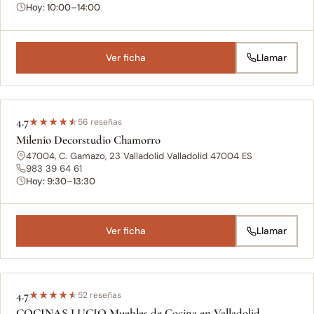
Hoy: 10:00–14:00
Ver ficha
Llamar
4.7
★
★
★
★
★
56 reseñas
Milenio Decorstudio Chamorro
47004, C. Gamazo, 23 Valladolid Valladolid 47004 ES
983 39 64 61
Hoy: 9:30–13:30
Ver ficha
Llamar
4.7
★
★
★
★
★
52 reseñas
COCINAS LUCIO Muebles de Cocina en Valladolid