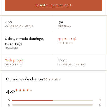
Solicitar información
4.0/5
501
VALORACIÓN MEDIA
RESEÑAS
6 días, cerrado domingo,
914 21 02 36
10:30–13:30
TELÉFONO
HORARIO
Web propia
Oeste
DISPONIBLE
2.1 KM DEL CENTRO
Opiniones de clientes
501 reseñas
4.0
★
★
★
★
★
5
3
4
0