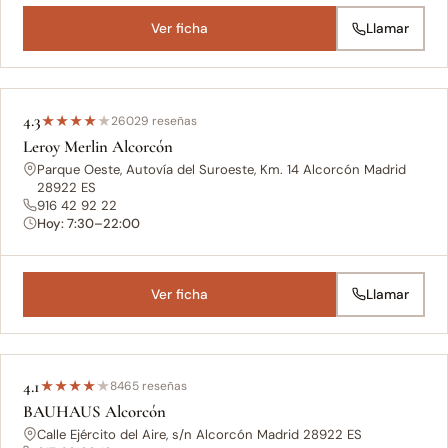
Ver ficha
Llamar
4.3
★
★
★
★
★
26029 reseñas
Leroy Merlin Alcorcón
Parque Oeste, Autovía del Suroeste, Km. 14 Alcorcón Madrid
28922 ES
916 42 92 22
Hoy: 7:30–22:00
Ver ficha
Llamar
4.1
★
★
★
★
★
8465 reseñas
BAUHAUS Alcorcón
Calle Ejército del Aire, s/n Alcorcón Madrid 28922 ES