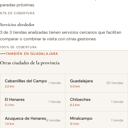
paradas próximas.
67% DE COBERTURA
Servicios alrededor
3 de 3 tiendas analizadas tienen servicios cercanos que facilitan
comparar o combinar la visita con otras gestiones.
100% DE COBERTURA
TAMBIÉN EN GUADALAJARA
Otras ciudades de la provincia
Cabanilllas del Campo
Guadalajara
1 tienda
20 tiendas
2.2 km
5.0 km
El Henares
Chiloeches
1 tienda
1 tienda
5.1 km
6.2 km
Azuqueca de Henares
Miralcampo
6 tiendas
1 tienda
7.4 km
9.1 km