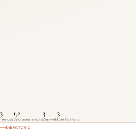
3
1,2
3
3
Tiendas
Valoración media
Con web
Con teléfono
DIRECTORIO