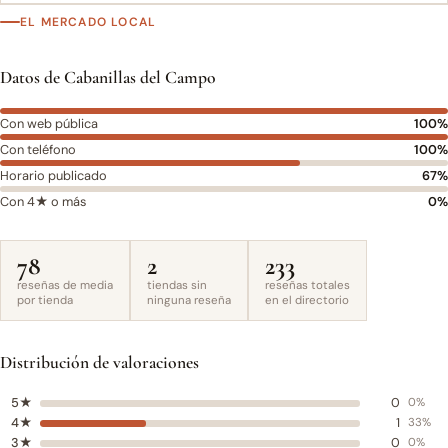
EL MERCADO LOCAL
Datos de Cabanillas del Campo
Con web pública
100%
Con teléfono
100%
Horario publicado
67%
Con 4★ o más
0%
78
2
233
reseñas de media
tiendas sin
reseñas totales
por tienda
ninguna reseña
en el directorio
Distribución de valoraciones
5★
0
0%
4★
1
33%
3★
0
0%