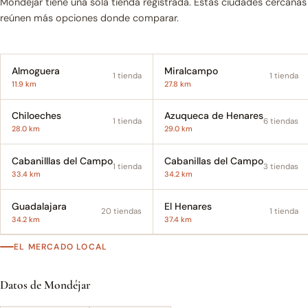
Mondéjar tiene una sola tienda registrada. Estas ciudades cercanas
reúnen más opciones donde comparar.
Almoguera
Miralcampo
1 tienda
1 tienda
11.9 km
27.8 km
Chiloeches
Azuqueca de Henares
1 tienda
6 tiendas
28.0 km
29.0 km
Cabanilllas del Campo
Cabanillas del Campo
1 tienda
3 tiendas
33.4 km
34.2 km
Guadalajara
El Henares
20 tiendas
1 tienda
34.2 km
37.4 km
EL MERCADO LOCAL
Datos de Mondéjar