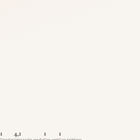
1
4,1
1
1
Tiendas
Valoración media
Con web
Con teléfono