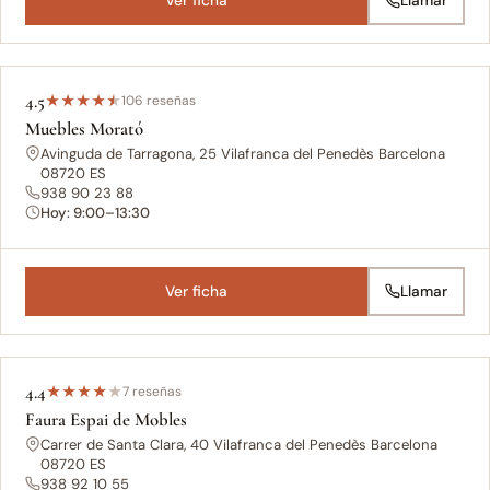
Ver ficha
Llamar
4.5
★
★
★
★
★
106 reseñas
Muebles Morató
Avinguda de Tarragona, 25 Vilafranca del Penedès Barcelona
08720 ES
938 90 23 88
Hoy: 9:00–13:30
Ver ficha
Llamar
4.4
★
★
★
★
★
7 reseñas
Faura Espai de Mobles
Carrer de Santa Clara, 40 Vilafranca del Penedès Barcelona
08720 ES
938 92 10 55