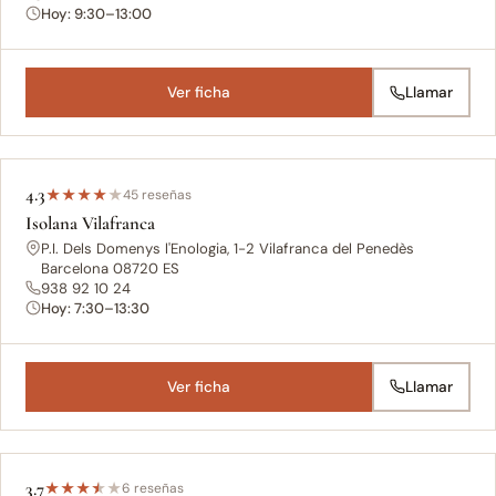
Hoy: 9:30–13:00
Ver ficha
Llamar
4.3
★
★
★
★
★
45 reseñas
Isolana Vilafranca
P.I. Dels Domenys l'Enologia, 1-2 Vilafranca del Penedès
Barcelona 08720 ES
938 92 10 24
Hoy: 7:30–13:30
Ver ficha
Llamar
3.7
★
★
★
★
★
6 reseñas