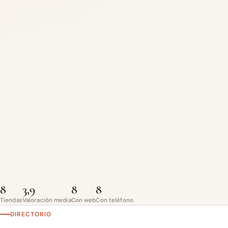
8
3,9
8
8
Tiendas
Valoración media
Con web
Con teléfono
DIRECTORIO