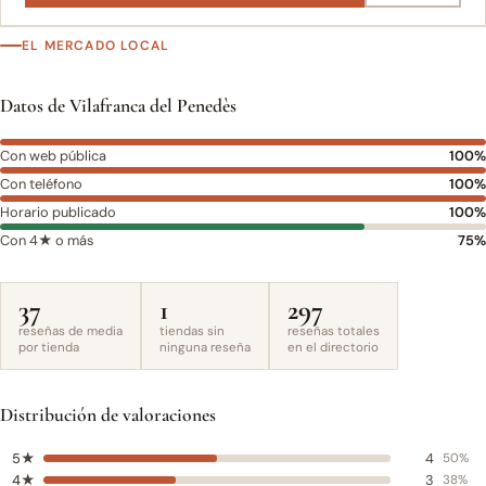
EL MERCADO LOCAL
Datos de Vilafranca del Penedès
Con web pública
100%
Con teléfono
100%
Horario publicado
100%
Con 4★ o más
75%
37
1
297
reseñas de media
tiendas sin
reseñas totales
por tienda
ninguna reseña
en el directorio
Distribución de valoraciones
5★
4
50%
4★
3
38%