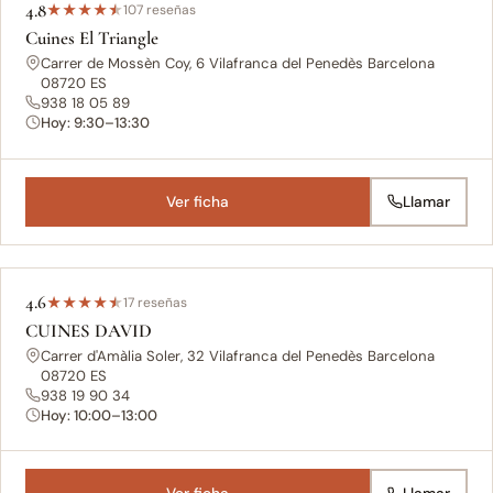
4.8
★
★
★
★
★
107 reseñas
Cuines El Triangle
Carrer de Mossèn Coy, 6 Vilafranca del Penedès Barcelona
08720 ES
938 18 05 89
Hoy: 9:30–13:30
Ver ficha
Llamar
4.6
★
★
★
★
★
17 reseñas
CUINES DAVID
Carrer d'Amàlia Soler, 32 Vilafranca del Penedès Barcelona
08720 ES
938 19 90 34
Hoy: 10:00–13:00