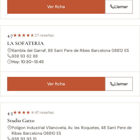
Ver ficha
Llamar
4.7
★
★
★
★
★
27 reseñas
LA SOFATERIA
Rambla del Garraf, 88 Sant Pere de Ribes Barcelona 08812 ES
938 93 62 88
Hoy: 10:30–13:45
Ver ficha
Llamar
4.3
★
★
★
★
★
47 reseñas
Studio Gatto
Poligon Industrial Vilanoveta, Av. les Roquetes, 48 Sant Pere de
Ribes Barcelona 08810 ES
938 93 93 15