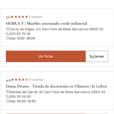
5.0
★
★
★
★
★
3 reseñas
HERRA-T | Muebles artesanales estilo industrial
Carrer de Sitges, s/n Sant Pere de Ribes Barcelona 08810 ES
629 63 76 94
Hoy: 9:00–18:00
Ver ficha
Llamar
4.9
★
★
★
★
★
51 reseñas
Dama Divano - Tienda de decoración en Vilanova i la Geltrú
Rambla del Garraf, 40 Sant Pere de Ribes Barcelona 08812 ES
936 39 59 80
Hoy: 10:30–13:30