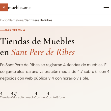
muebles.one
M
Inicio
/
Barcelona
/
Sant Pere de Ribes
BARCELONA
Tiendas de Muebles
en
Sant Pere de Ribes
En Sant Pere de Ribes se registran 4 tiendas de muebles. El
conjunto alcanza una valoración media de 4,7 sobre 5, con 4
negocios con web pública y 4 con horario visible.
4
4,7
4
4
Tiendas
Valoración media
Con web
Con teléfono