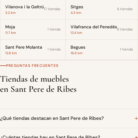
Vilanova i la Geltrú
Sitges
17 tiendas
6 tiendas
3.2 km
4.3 km
Moja
Vilafranca del Penedès
1 tienda
8 tiendas
11.7 km
12.4 km
Sant Pere Molanta
Begues
1 tienda
1 tienda
12.6 km
16.8 km
PREGUNTAS FRECUENTES
Tiendas de muebles
en Sant Pere de Ribes
¿Qué tiendas destacan en Sant Pere de Ribes?
¿Cuántas tiendas hay en Sant Pere de Ribes?