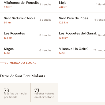
Vilafranca del Penedès
Moja
8 tiendas
1 tiend
3.3 km
4.6 km
Sant Sadurní d'Anoia
Sant Pere de Ribes
3 tiendas
4 tienda
9.1 km
12.6 km
Les Roquetes
Les Roquetes del Garraf
3 tiendas
1 tiend
13.1 km
13.8 km
Sitges
Vilanova i la Geltrú
6 tiendas
17 tienda
14.0 km
14.3 km
EL MERCADO LOCAL
Datos de Sant Pere Molanta
73
73
reseñas de media
reseñas totales
por tienda
en el directorio