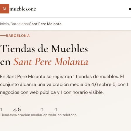
muebles.one
M
Inicio
/
Barcelona
/
Sant Pere Molanta
BARCELONA
Tiendas de Muebles
en
Sant Pere Molanta
En Sant Pere Molanta se registran 1 tiendas de muebles. El
conjunto alcanza una valoración media de 4,6 sobre 5, con 1
negocios con web pública y 1 con horario visible.
1
4,6
1
1
Tiendas
Valoración media
Con web
Con teléfono