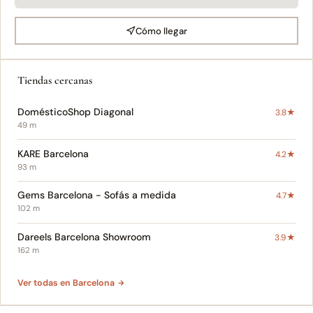
Cómo llegar
Tiendas cercanas
DomésticoShop Diagonal
3.8★
49 m
KARE Barcelona
4.2★
93 m
Gems Barcelona - Sofás a medida
4.7★
102 m
Dareels Barcelona Showroom
3.9★
162 m
Ver todas en Barcelona ‎