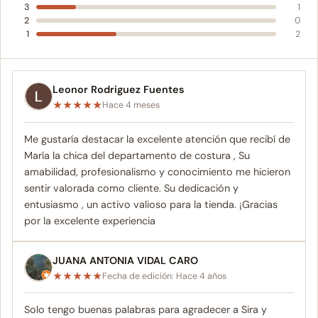
3
1
2
0
1
2
Leonor Rodriguez Fuentes
★
★
★
★
★
Hace 4 meses
Me gustaría destacar la excelente atención que recibí de
María la chica del departamento de costura , Su
amabilidad, profesionalismo y conocimiento me hicieron
sentir valorada como cliente. Su dedicación y
entusiasmo , un activo valioso para la tienda. ¡Gracias
por la excelente experiencia
JUANA ANTONIA VIDAL CARO
★
★
★
★
★
Fecha de edición: Hace 4 años
Solo tengo buenas palabras para agradecer a Sira y