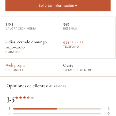
Solicitar información
3.5/5
545
VALORACIÓN MEDIA
RESEÑAS
6 días, cerrado domingo,
934 15 44 55
10:30–20:30
TELÉFONO
HORARIO
Web propia
Oeste
DISPONIBLE
1.3 KM DEL CENTRO
Opiniones de clientes
545 reseñas
3.5
★
★
★
★
★
5
3
4
0