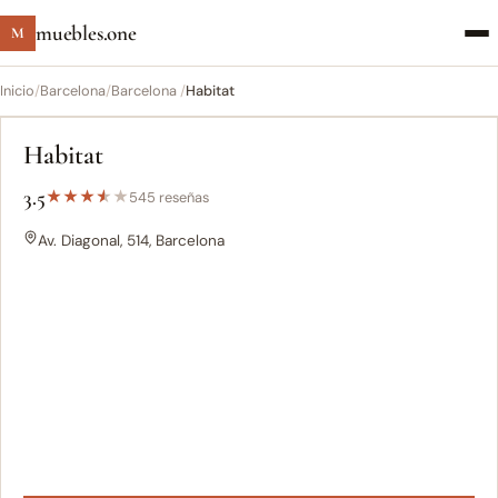
muebles.one
M
Inicio
/
Barcelona
/
Barcelona ‎
/
Habitat
Habitat
3.5
★
★
★
★
★
545 reseñas
Av. Diagonal, 514, Barcelona