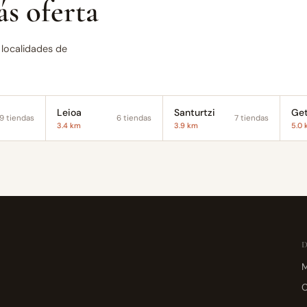
s oferta
 localidades de
Leioa
Santurtzi
Ge
9 tiendas
6 tiendas
7 tiendas
3.4 km
3.9 km
5.0
M
C