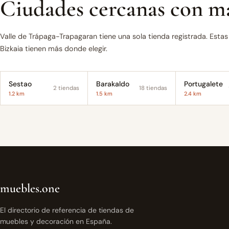
Ciudades cercanas con má
Valle de Trápaga-Trapagaran tiene una sola tienda registrada. Estas
Bizkaia tienen más donde elegir.
Sestao
Barakaldo
Portugalete
2 tiendas
18 tiendas
1.2 km
1.5 km
2.4 km
muebles.one
El directorio de referencia de tiendas de
muebles y decoración en España.