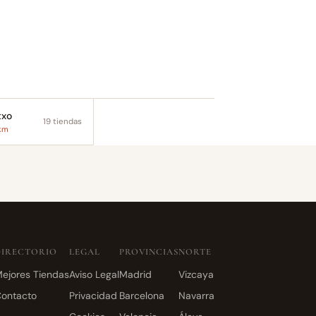
txo
19 tiendas
 km
DIRECTORIO
LEGAL
PROVINCIAS
NORTE
ejores Tiendas
Aviso Legal
Madrid
Vizcaya
ontacto
Privacidad
Barcelona
Navarra