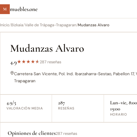
muebles.one
M
Inicio
/
Bizkaia
/
Valle de Trápaga-Trapagaran
/
Mudanzas Alvaro
Mudanzas Alvaro
4.9
★
★
★
★
★
287 reseñas
Carretera San Vicente, Pol. Ind. Ibarzaharra-Sestao, Pabellon 17,
Trapagaran
4.9/5
287
Lun–vie, 8:0
19:00
VALORACIÓN MEDIA
RESEÑAS
HORARIO
Opiniones de clientes
287 reseñas