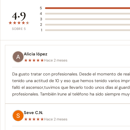
4.9
5
4
3
★
★
★
★
★
2
SOBRE 5
1
Alicia lópez
★
★
★
★
★
Hace 2 meses
Da gusto tratar con profesionales. Desde el momento de rea
tenido una actitud de 10 y eso que hemos tenido varios impr
falló el ascensor,tuvimos que llevarlo todo unos días al gua
profesionales. También Irune al teléfono ha sido siempre muy 
Seve C.N.
★
★
★
★
★
Hace 2 meses