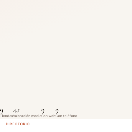
9
4,1
9
9
Tiendas
Valoración media
Con web
Con teléfono
DIRECTORIO