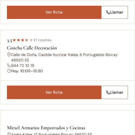
Ver ficha
Llamar
3.5
★
★
★
★
★
37 reseñas
Concha Calle Decoración
Calle de Doña, Casilda Iturrizar Kalea, 6 Portugalete Biscay
48920 ES
944 72 10 19
Hoy: 10:00–13:30
Ver ficha
Llamar
Mitxel Armarios Empotrados y Cocinas
Azeta Kalea, 17 Portugalete Biscay 48920 ES