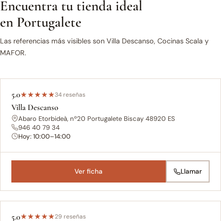
Encuentra tu tienda ideal
en Portugalete
Las referencias más visibles son Villa Descanso, Cocinas Scala y
MAFOR.
5.0
★
★
★
★
★
34 reseñas
Villa Descanso
Abaro Etorbideà, nº20 Portugalete Biscay 48920 ES
946 40 79 34
Hoy: 10:00–14:00
Ver ficha
Llamar
5.0
★
★
★
★
★
29 reseñas