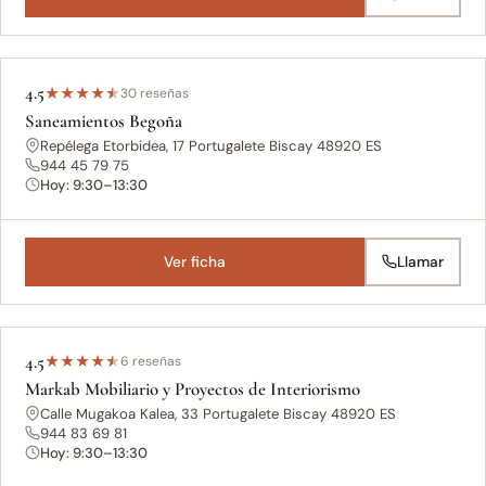
4.5
★
★
★
★
★
30 reseñas
Saneamientos Begoña
Repélega Etorbidea, 17 Portugalete Biscay 48920 ES
944 45 79 75
Hoy: 9:30–13:30
Ver ficha
Llamar
4.5
★
★
★
★
★
6 reseñas
Markab Mobiliario y Proyectos de Interiorismo
Calle Mugakoa Kalea, 33 Portugalete Biscay 48920 ES
944 83 69 81
Hoy: 9:30–13:30