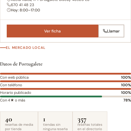
670 41 48 23
Hoy: 8:00–17:00
Ver ficha
Llamar
EL MERCADO LOCAL
Datos de Portugalete
Con web pública
100%
Con teléfono
100%
Horario publicado
100%
Con 4★ o más
78%
40
1
357
reseñas de media
tiendas sin
reseñas totales
por tienda
ninguna reseña
en el directorio