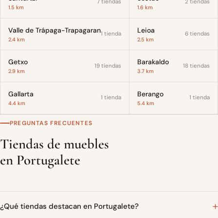
7 tiendas
2 tiendas
1.5 km
1.6 km
Valle de Trápaga-Trapagaran
Leioa
1 tienda
6 tiendas
2.4 km
2.5 km
Getxo
Barakaldo
19 tiendas
18 tiendas
2.9 km
3.7 km
Gallarta
Berango
1 tienda
1 tienda
4.4 km
5.4 km
PREGUNTAS FRECUENTES
Tiendas de muebles
en Portugalete
¿Qué tiendas destacan en Portugalete?