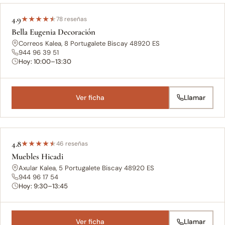
4.9
★
★
★
★
★
78 reseñas
Bella Eugenia Decoración
Correos Kalea, 8 Portugalete Biscay 48920 ES
944 96 39 51
Hoy: 10:00–13:30
Ver ficha
Llamar
4.8
★
★
★
★
★
46 reseñas
Muebles Hicadi
Axular Kalea, 5 Portugalete Biscay 48920 ES
944 96 17 54
Hoy: 9:30–13:45
Ver ficha
Llamar