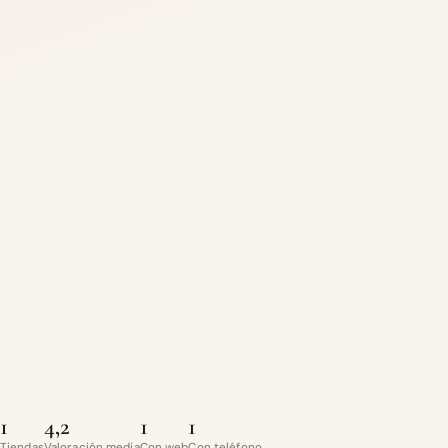
1
4,2
1
1
Tiendas
Valoración media
Con web
Con teléfono