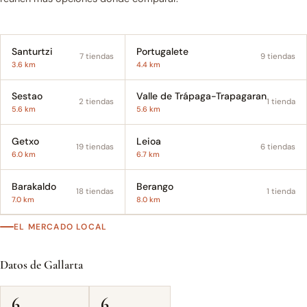
Santurtzi
Portugalete
7 tiendas
9 tiendas
3.6 km
4.4 km
Sestao
Valle de Trápaga-Trapagaran
2 tiendas
1 tienda
5.6 km
5.6 km
Getxo
Leioa
19 tiendas
6 tiendas
6.0 km
6.7 km
Barakaldo
Berango
18 tiendas
1 tienda
7.0 km
8.0 km
EL MERCADO LOCAL
Datos de Gallarta
6
6