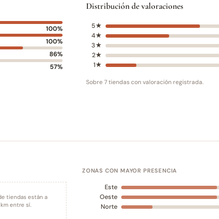
Distribución de valoraciones
5★
100%
4★
100%
3★
86%
2★
1★
57%
Sobre 7 tiendas con valoración registrada.
ZONAS CON MAYOR PRESENCIA
Este
Oeste
de tiendas están a
km entre sí.
Norte