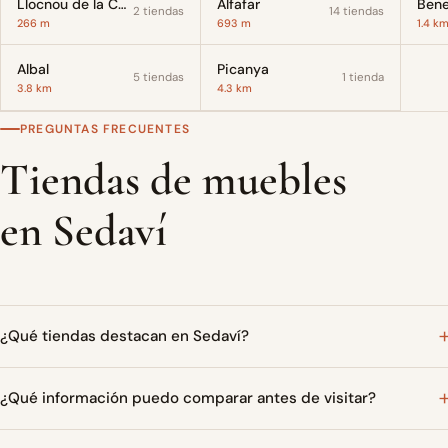
Llocnou de la Corona
Alfafar
Bene
2 tiendas
14 tiendas
266 m
693 m
1.4 k
Albal
Picanya
5 tiendas
1 tienda
3.8 km
4.3 km
PREGUNTAS FRECUENTES
Tiendas de muebles
en Sedaví
¿Qué tiendas destacan en Sedaví?
¿Qué información puedo comparar antes de visitar?