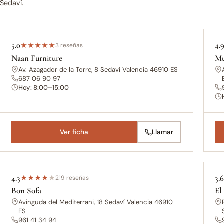
Sedaví.
5.0
4.
★
★
★
★
★
3 reseñas
Naan Furniture
Mu
Av. Azagador de la Torre, 8 Sedaví Valencia 46910 ES
687 06 90 97
Hoy: 8:00–15:00
Ver ficha
Llamar
4.3
3.
★
★
★
★
★
219 reseñas
Bon Sofa
El
Avinguda del Mediterrani, 18 Sedaví Valencia 46910
ES
961 41 34 94