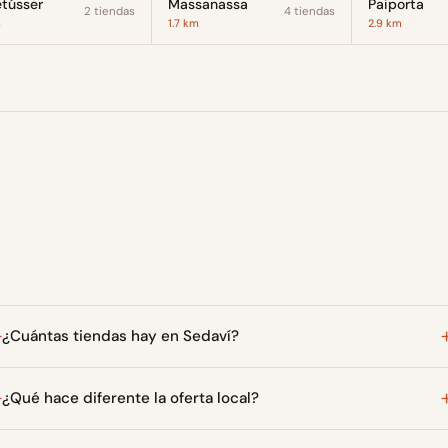
tússer
Massanassa
Paiporta
2 tiendas
4 tiendas
m
1.7 km
2.9 km
¿Cuántas tiendas hay en Sedaví?
¿Qué hace diferente la oferta local?