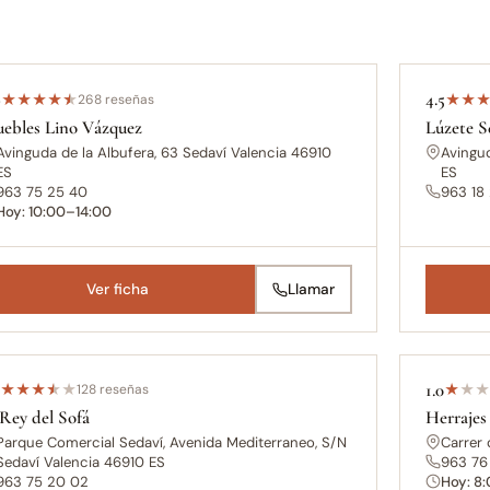
9
4.5
★
★
★
★
★
268 reseñas
★
★
ebles Lino Vázquez
Lúzete S
Avinguda de la Albufera, 63 Sedaví Valencia 46910
Avingud
ES
ES
963 75 25 40
963 18 
Hoy: 10:00–14:00
Ver ficha
Llamar
6
1.0
★
★
★
★
★
128 reseñas
★
★
★
 Rey del Sofá
Herrajes
Parque Comercial Sedaví, Avenida Mediterraneo, S/N
Carrer 
Sedaví Valencia 46910 ES
963 76
963 75 20 02
Hoy: 8