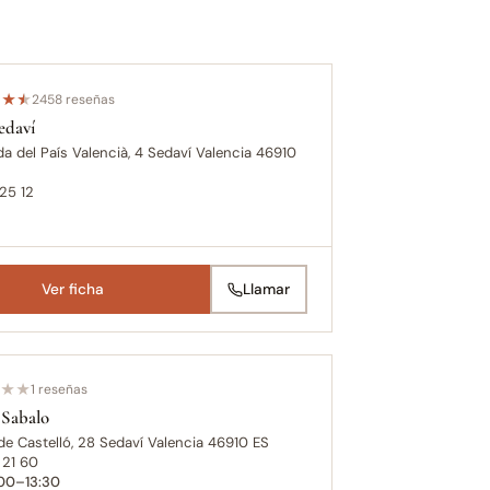
★
★
★
2458 reseñas
edaví
a del País Valencià, 4 Sedaví Valencia 46910
25 12
Ver ficha
Llamar
★
★
1 reseñas
 Sabalo
de Castelló, 28 Sedaví Valencia 46910 ES
 21 60
:00–13:30