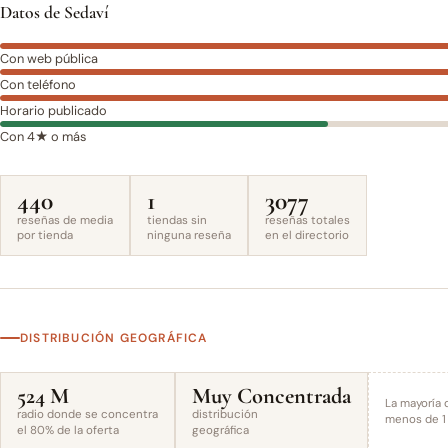
Datos de Sedaví
Con web pública
Con teléfono
Horario publicado
Con 4★ o más
440
1
3077
reseñas de media
tiendas sin
reseñas totales
por tienda
ninguna reseña
en el directorio
DISTRIBUCIÓN GEOGRÁFICA
524 M
Muy Concentrada
La mayoría 
radio donde se concentra
distribución
menos de 1 
el 80% de la oferta
geográfica