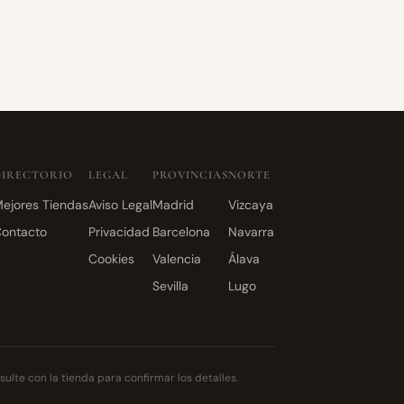
DIRECTORIO
LEGAL
PROVINCIAS
NORTE
ejores Tiendas
Aviso Legal
Madrid
Vizcaya
ontacto
Privacidad
Barcelona
Navarra
Cookies
Valencia
Álava
Sevilla
Lugo
ulte con la tienda para confirmar los detalles.