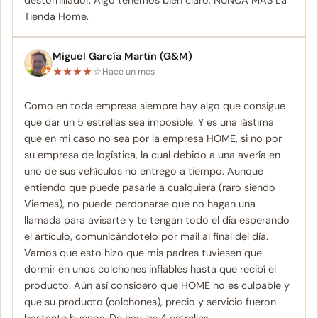
destornillador. Algo tenemos bien claro, NUNCA MAS La
Tienda Home.
Miguel García Martín (G&M)
★
★
★
★
☆
Hace un mes
Como en toda empresa siempre hay algo que consigue
que dar un 5 estrellas sea imposible. Y es una lástima
que en mi caso no sea por la empresa HOME, si no por
su empresa de logística, la cual debido a una avería en
uno de sus vehículos no entrego a tiempo. Aunque
entiendo que puede pasarle a cualquiera (raro siendo
Viernes), no puede perdonarse que no hagan una
llamada para avisarte y te tengan todo el día esperando
el artículo, comunicándotelo por mail al final del día.
Vamos que esto hizo que mis padres tuviesen que
dormir en unos colchones inflables hasta que recibí el
producto. Aún así considero que HOME no es culpable y
que su producto (colchones), precio y servicio fueron
bastante buenos. De hay las 4 estrellas.