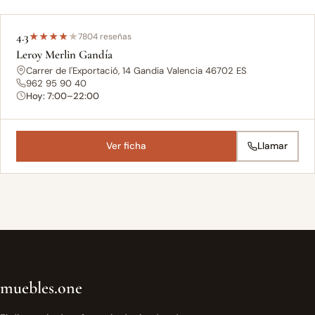
4.3
★
★
★
★
★
7804 reseñas
Leroy Merlin Gandía
Carrer de l'Exportació, 14 Gandia Valencia 46702 ES
962 95 90 40
Hoy: 7:00–22:00
Ver ficha
Llamar
muebles.one