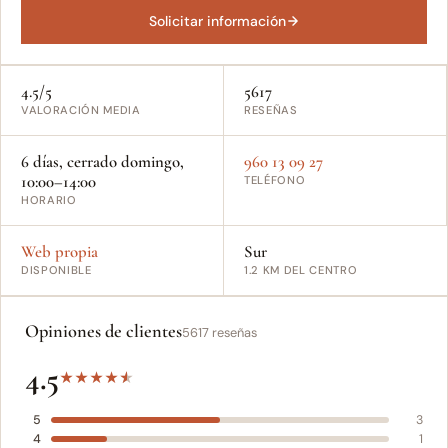
Solicitar información
4.5/5
5617
VALORACIÓN MEDIA
RESEÑAS
6 días, cerrado domingo,
960 13 09 27
10:00–14:00
TELÉFONO
HORARIO
Web propia
Sur
DISPONIBLE
1.2 KM DEL CENTRO
Opiniones de clientes
5617 reseñas
4.5
★
★
★
★
★
5
3
4
1