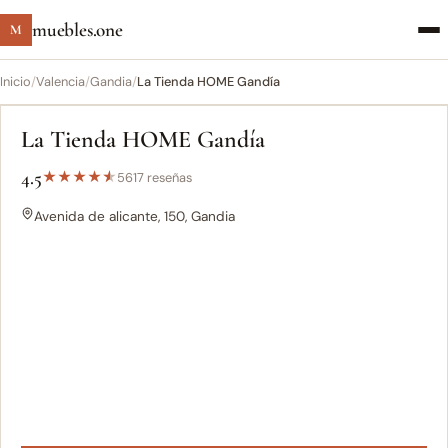
muebles.one
M
Inicio
/
Valencia
/
Gandia
/
La Tienda HOME Gandía
La Tienda HOME Gandía
4.5
★
★
★
★
★
5617 reseñas
Avenida de alicante, 150, Gandia