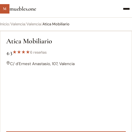
muebles.one
M
Inicio
/
Valencia
/
Valencia
/
Atica Mobiliario
Atica Mobiliario
4.3
★
★
★
★
6 reseñas
C/ d'Ernest Anastasio, 107, Valencia