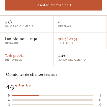
Solicitar información
4.3/5
6
VALORACIÓN MEDIA
RESEÑAS
Lun–vie, 10:00–13:30
963 56 05 74
HORARIO
TELÉFONO
Web propia
Este
DISPONIBLE
3.7 KM DEL CENTRO
Opiniones de clientes
6 reseñas
4.3
★
★
★
★
★
5
2
4
0
3
0