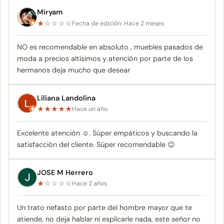
Miryam
★
☆
☆
☆
☆
Fecha de edición: Hace 2 meses
NO es recomendable en absoluto , muebles pasados de
moda a precios altísimos y atención por parte de los
hermanos deja mucho que desear
Liliana Landolina
★
★
★
★
★
Hace un año
Excelente atención ☺️. Súper empáticos y buscando la
satisfacción del cliente. Súper recomendable 😉
JOSE M Herrero
★
☆
☆
☆
☆
Hace 2 años
Un trato nefasto por parte del hombre mayor que te
atiende, no deja hablar ni esplicarle nada, este señor no