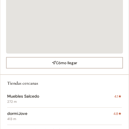
Cómo llegar
Tiendas cercanas
Muebles Salcedo
4.1★
272 m
dormiJove
4.8★
413 m