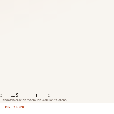
1
4,8
1
1
Tiendas
Valoración media
Con web
Con teléfono
DIRECTORIO