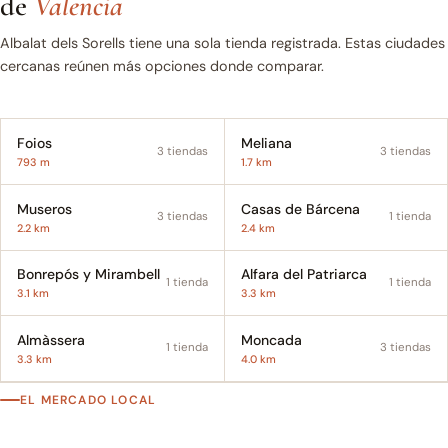
de
Valencia
Albalat dels Sorells tiene una sola tienda registrada. Estas ciudades
cercanas reúnen más opciones donde comparar.
Foios
Meliana
3 tiendas
3 tiendas
793 m
1.7 km
Museros
Casas de Bárcena
3 tiendas
1 tienda
2.2 km
2.4 km
Bonrepós y Mirambell
Alfara del Patriarca
1 tienda
1 tienda
3.1 km
3.3 km
Almàssera
Moncada
1 tienda
3 tiendas
3.3 km
4.0 km
EL MERCADO LOCAL