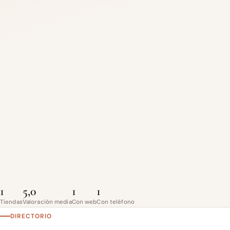
1
5,0
1
1
Tiendas
Valoración media
Con web
Con teléfono
DIRECTORIO