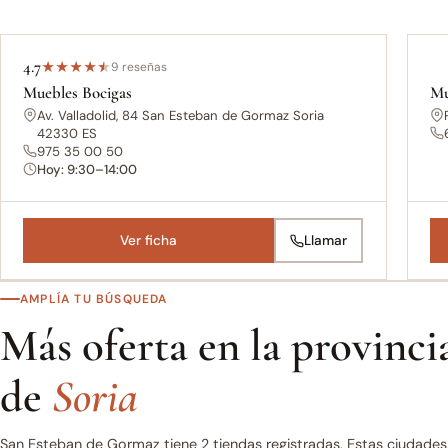
4.7
★
★
★
★
★
9 reseñas
Muebles Bocigas
Mu
Av. Valladolid, 84 San Esteban de Gormaz Soria
42330 ES
975 35 00 50
Hoy: 9:30–14:00
Ver ficha
Llamar
AMPLÍA TU BÚSQUEDA
Más oferta en la provinci
de
Soria
San Esteban de Gormaz tiene 2 tiendas registradas. Estas ciudade