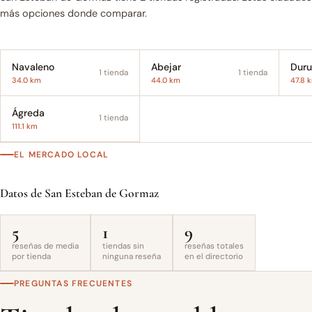
más opciones donde comparar.
Navaleno
Abejar
1 tienda
1 tienda
34.0 km
44.0 km
47.8 
Ágreda
1 tienda
111.1 km
EL MERCADO LOCAL
Datos de San Esteban de Gormaz
5
1
9
reseñas de media
tiendas sin
reseñas totales
por tienda
ninguna reseña
en el directorio
PREGUNTAS FRECUENTES