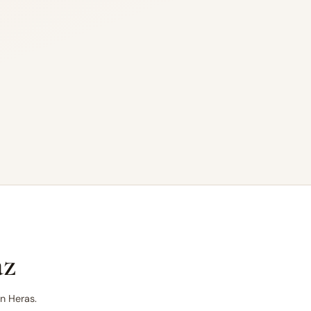
az
n Heras.