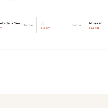
Duruelo de la Sierra
35
Almazán
1 tienda
1 tienda
km
47.8 km
56.3 km