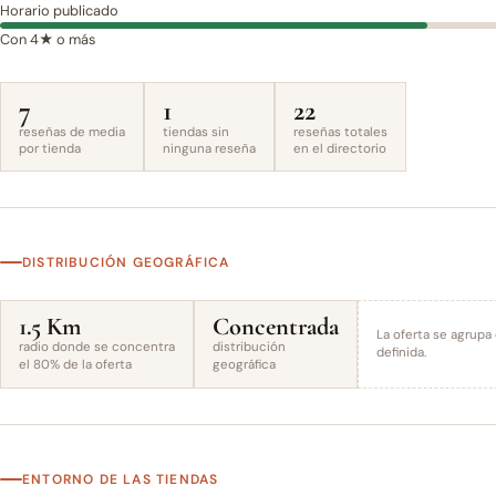
Horario publicado
Con 4★ o más
7
1
22
reseñas de media
tiendas sin
reseñas totales
por tienda
ninguna reseña
en el directorio
DISTRIBUCIÓN GEOGRÁFICA
1.5 Km
Concentrada
La oferta se agrupa
radio donde se concentra
distribución
definida.
el 80% de la oferta
geográfica
ENTORNO DE LAS TIENDAS