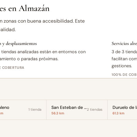
es en Almazán
 zonas con buena accesibilidad. Este
alidad.
 y desplazamientos
Servicios al
 tiendas analizadas están en entornos con
3 de 3 tiend
amiento o paradas próximas.
facilitan co
gestiones.
E COBERTURA
100% DE CO
leno
San Esteban de Gormaz
1 tienda
2 tiendas
km
56.3 km
61.3 km