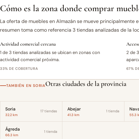
Cómo es la zona donde comprar muebl
La oferta de muebles en Almazán se mueve principalmente en
resumen toma como referencia 3 tiendas analizadas de la loc
Actividad comercial cercana
Acceso
1 de 3 tiendas analizadas se ubican en zonas con
2 de 3
actividad comercial próxima.
aparc
33% DE COBERTURA
67% D
Otras ciudades de la provincia
TAMBIÉN EN SORIA
Soria
Abejar
Nava
17 tiendas
1 tienda
32.2 km
41.3 km
55.3 
Ágreda
1 tienda
66.3 km