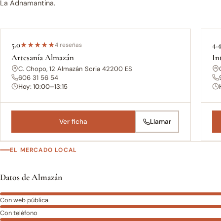
La Adnamantina.
5.0
4.
★
★
★
★
★
4 reseñas
Artesanía Almazán
In
C. Chopo, 12 Almazán Soria 42200 ES
606 31 56 54
Hoy: 10:00–13:15
Ver ficha
Llamar
EL MERCADO LOCAL
Datos de Almazán
Con web pública
Con teléfono