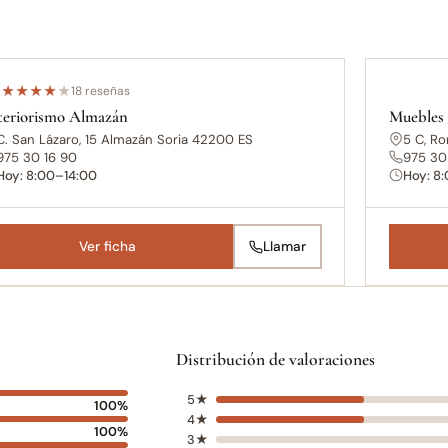
4
★
★
★
★
★
18 reseñas
teriorismo Almazán
Muebles
C. San Lázaro, 15 Almazán Soria 42200 ES
5 C, R
975 30 16 90
975 30
Hoy: 8:00–14:00
Hoy: 8
Ver ficha
Llamar
Distribución de valoraciones
5★
100%
4★
100%
3★