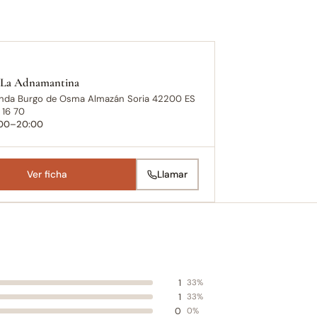
 La Adnamantina
onda Burgo de Osma Almazán Soria 42200 ES
 16 70
:00–20:00
Ver ficha
Llamar
1
33%
1
33%
0
0%