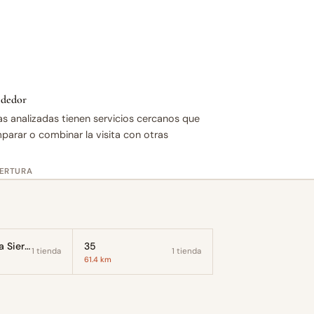
rededor
as analizadas tienen servicios cercanos que
mparar o combinar la visita con otras
BERTURA
Duruelo de la Sierra
35
1 tienda
1 tienda
61.4 km