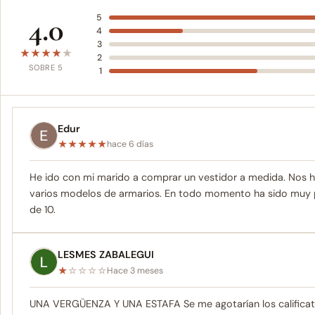
4.0
5
4
3
★
★
★
★
★
2
SOBRE 5
1
Edur
★
★
★
★
★
hace 6 días
He ido con mi marido a comprar un vestidor a medida. Nos h
varios modelos de armarios. En todo momento ha sido muy p
de 10.
LESMES ZABALEGUI
★
☆
☆
☆
☆
Hace 3 meses
UNA VERGÜENZA Y UNA ESTAFA Se me agotarían los calificativo