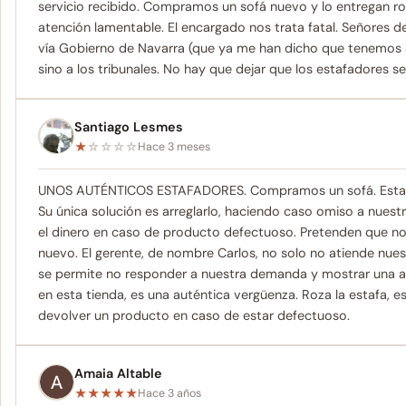
servicio recibido. Compramos un sofá nuevo y lo entregan ro
atención lamentable. El encargado nos trata fatal. Señores 
vía Gobierno de Navarra (que ya me han dicho que tenemos ab
sino a los tribunales. No hay que dejar que los estafadores se
Santiago Lesmes
★
☆
☆
☆
☆
Hace 3 meses
UNOS AUTÉNTICOS ESTAFADORES. Compramos un sofá. Estaba 
Su única solución es arreglarlo, haciendo caso omiso a nue
el dinero en caso de producto defectuoso. Pretenden que 
nuevo. El gerente, de nombre Carlos, no solo no atiende nue
se permite no responder a nuestra demanda y mostrar una 
en esta tienda, es una auténtica vergüenza. Roza la estafa, 
devolver un producto en caso de estar defectuoso.
Amaia Altable
★
★
★
★
★
Hace 3 años