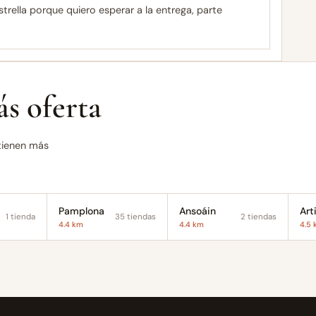
trella porque quiero esperar a la entrega, parte
s oferta
 tienen más
Pamplona
Ansoáin
Art
1 tienda
35 tiendas
2 tiendas
4.4 km
4.4 km
4.5