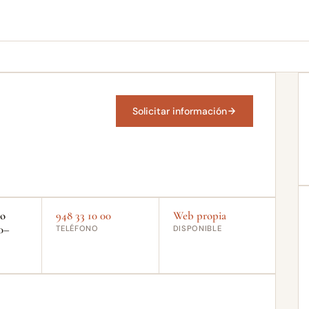
Solicitar información
do
948 33 10 00
Web propia
0–
TELÉFONO
DISPONIBLE