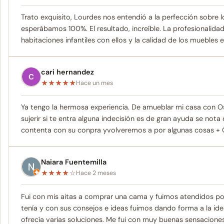
Trato exquisito, Lourdes nos entendió a la perfección sobre l
esperábamos 100%. El resultado, increíble. La profesionalida
habitaciones infantiles con ellos y la calidad de los mueble
cari hernandez
★
★
★
★
★
Hace un mes
Ya tengo la hermosa experiencia. De amueblar mi casa con Os
sujerir si te entra alguna indecisión es de gran ayuda se nota
contenta con su conpra yvolveremos a por algunas cosas 
Naiara Fuentemilla
★
★
★
★
☆
Hace 2 meses
Fui con mis aitas a comprar una cama y fuimos atendidos por
tenía y con sus consejos e ideas fuimos dando forma a la id
ofrecía varias soluciones. Me fui con muy buenas sensacione