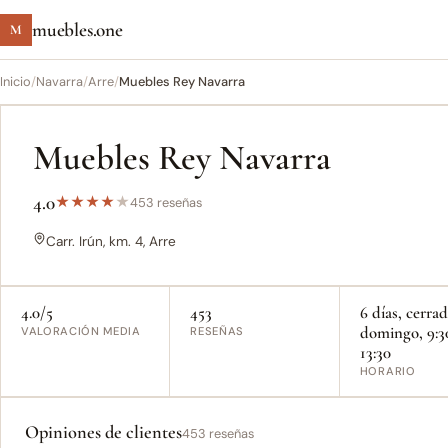
muebles.one
M
Inicio
/
Navarra
/
Arre
/
Muebles Rey Navarra
Muebles Rey Navarra
4.0
★
★
★
★
★
453 reseñas
Carr. Irún, km. 4, Arre
4.0/5
453
6 días, cerra
domingo, 9:3
VALORACIÓN MEDIA
RESEÑAS
13:30
HORARIO
Opiniones de clientes
453 reseñas