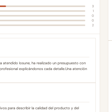
3
1
0
0
2
a atendido Iosune, ha realizado un presupuesto con
rofesional explicándonos cada detalle.Una atención
s para describir la calidad del producto y del