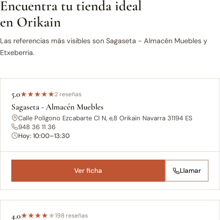
Encuentra tu tienda ideal
en Orikain
Las referencias más visibles son Sagaseta - Almacén Muebles y
Etxeberria.
5.0
★
★
★
★
★
2 reseñas
Sagaseta - Almacén Muebles
Calle Polígono Ezcabarte Cl N, e,8 Orikain Navarra 31194 ES
948 36 11 36
Hoy: 10:00–13:30
Ver ficha
Llamar
4.0
★
★
★
★
★
198 reseñas