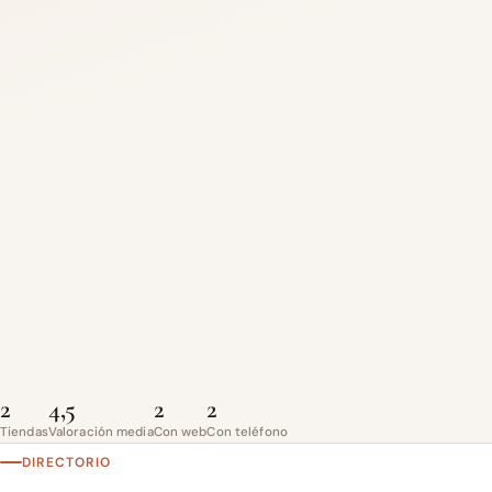
2
4,5
2
2
Tiendas
Valoración media
Con web
Con teléfono
DIRECTORIO