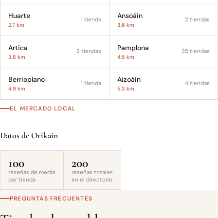
Huarte
Ansoáin
1 tienda
2 tiendas
2.7 km
3.6 km
Artica
Pamplona
2 tiendas
35 tiendas
3.8 km
4.5 km
Berrioplano
Aizoáin
1 tienda
4 tiendas
4.9 km
5.3 km
EL MERCADO LOCAL
Datos de Orikain
100
200
reseñas de media
reseñas totales
por tienda
en el directorio
PREGUNTAS FRECUENTES