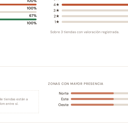
100%
4★
100%
3★
67%
2★
1★
100%
Sobre 3 tiendas con valoración registrada.
ZONAS CON MAYOR PRESENCIA
Norte
Este
de tiendas están a
km entre sí.
Oeste