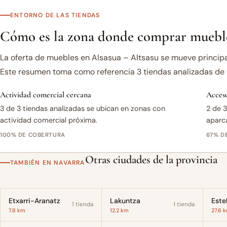
ENTORNO DE LAS TIENDAS
Cómo es la zona donde comprar mueble
La oferta de muebles en Alsasua – Altsasu se mueve princip
Este resumen toma como referencia 3 tiendas analizadas de l
Actividad comercial cercana
Acceso
3 de 3 tiendas analizadas se ubican en zonas con
2 de 3
actividad comercial próxima.
aparc
100% DE COBERTURA
67% D
Otras ciudades de la provincia
TAMBIÉN EN NAVARRA
Etxarri-Aranatz
Lakuntza
Estel
1 tienda
1 tienda
7.8 km
12.2 km
27.6 