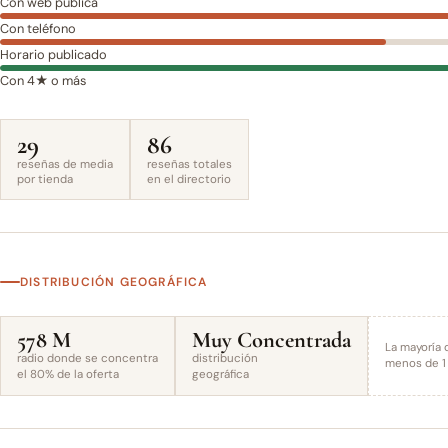
Con web pública
Con teléfono
Horario publicado
Con 4★ o más
29
86
reseñas de media
reseñas totales
por tienda
en el directorio
DISTRIBUCIÓN GEOGRÁFICA
578 M
Muy Concentrada
La mayoría 
radio donde se concentra
distribución
menos de 1 
el 80% de la oferta
geográfica