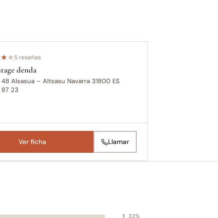
★
★
★
5 reseñas
ntage denda
., 48 Alsasua – Altsasu Navarra 31800 ES
 87 23
Ver ficha
Llamar
1
33%