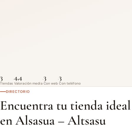
3
4,4
3
3
·
·
·
Tiendas
Valoración media
Con web
Con teléfono
DIRECTORIO
Encuentra tu tienda ideal
en Alsasua – Altsasu