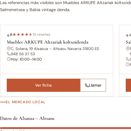
Las referencias más visibles son Muebles ARKUPE Altzariak koltxoid
Salmenetxea y Babia vintage denda.
4.8
4.
★
★
★
★
★
10 reseñas
Muebles ARKUPE Altzariak koltxoidenda
Sa
C. Solana, 19 Alsasua – Altsasu Navarra 31800 ES
948 56 37 53
Hoy: 10:00–14:00
Ver ficha
Llamar
EL MERCADO LOCAL
Datos de Alsasua – Altsasu