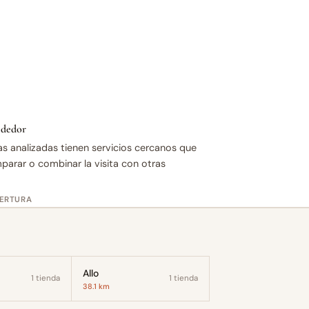
rededor
as analizadas tienen servicios cercanos que
mparar o combinar la visita con otras
BERTURA
Allo
1 tienda
1 tienda
38.1 km