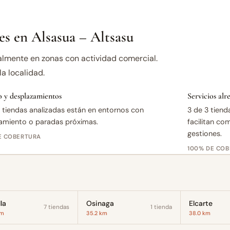
s en Alsasua – Altsasu
almente en zonas con actividad comercial.
a localidad.
 y desplazamientos
Servicios al
 tiendas analizadas están en entornos con
3 de 3 tiend
amiento o paradas próximas.
facilitan co
gestiones.
E COBERTURA
100% DE CO
la
Osinaga
Elcarte
7 tiendas
1 tienda
km
35.2 km
38.0 km