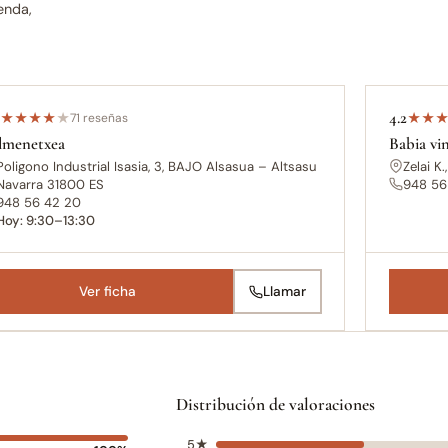
enda,
2
4.2
★
★
★
★
★
71 reseñas
★
★
lmenetxea
Babia vi
Poligono Industrial Isasia, 3, BAJO Alsasua – Altsasu
Zelai K
Navarra 31800 ES
948 56
948 56 42 20
Hoy: 9:30–13:30
Ver ficha
Llamar
Distribución de valoraciones
5★