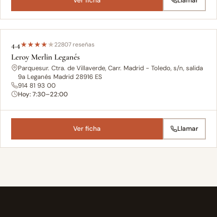
Ver ficha
Llamar
4.4
★
★
★
★
★
22807 reseñas
Leroy Merlin Leganés
Parquesur. Ctra. de Villaverde, Carr. Madrid - Toledo, s/n, salida
9a Leganés Madrid 28916 ES
914 81 93 00
Hoy: 7:30–22:00
Ver ficha
Llamar