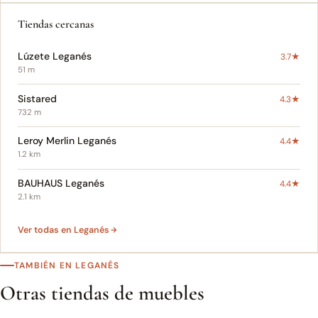
Tiendas cercanas
Lúzete Leganés
3.7★
51 m
Sistared
4.3★
732 m
Leroy Merlin Leganés
4.4★
1.2 km
BAUHAUS Leganés
4.4★
2.1 km
Ver todas en Leganés
TAMBIÉN EN LEGANÉS
Otras tiendas de muebles