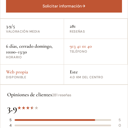
Solicitar información
3.9/5
281
VALORACIÓN MEDIA
RESEÑAS
6 días, cerrado domingo,
913 41 01 40
10:00–13:30
TELÉFONO
HORARIO
Web propia
Este
DISPONIBLE
4.0 KM DEL CENTRO
Opiniones de clientes
281 reseñas
3.9
★
★
★
★
★
5
5
4
0