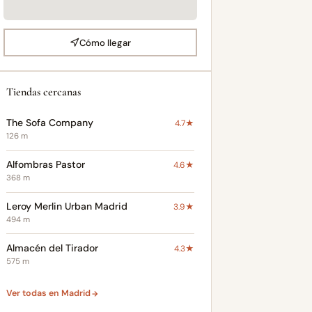
Cómo llegar
Tiendas cercanas
The Sofa Company
4.7★
126 m
Alfombras Pastor
4.6★
368 m
Leroy Merlin Urban Madrid
3.9★
494 m
Almacén del Tirador
4.3★
575 m
Ver todas en Madrid