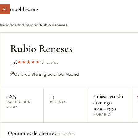
muebles.one
M
Inicio
/
Madrid
/
Madrid
/
Rubio Reneses
Rubio Reneses
4.6
★
★
★
★
★
19 reseñas
Calle de Sta Engracia, 155, Madrid
4.6/5
19
6 días, cerrado
domingo,
VALORACIÓN
RESEÑAS
MEDIA
10:00–13:30
HORARIO
Opiniones de clientes
19 reseñas