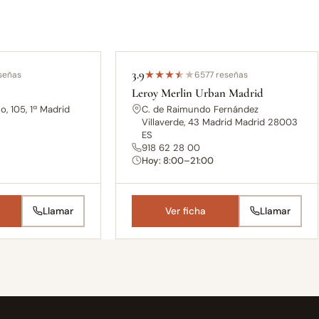
3.9
señas
★
★
★
★
★
6577 reseñas
Leroy Merlin Urban Madrid
o, 105, 1ª Madrid
C. de Raimundo Fernández
S
Villaverde, 43 Madrid Madrid 28003
ES
0
918 62 28 00
Hoy: 8:00–21:00
Llamar
Ver ficha
Llamar