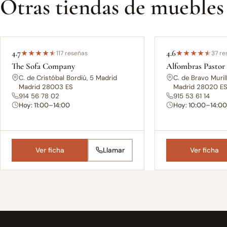
Otras tiendas de muebles
4.7
4.6
★
★
★
★
★
117 reseñas
★
★
★
★
★
37 re
The Sofa Company
Alfombras Pastor
C. de Cristóbal Bordiú, 5 Madrid
C. de Bravo Murill
Madrid 28003 ES
Madrid 28020 E
914 56 78 02
915 53 61 14
Hoy: 11:00–14:00
Hoy: 10:00–14:0
Ver ficha
Llamar
Ver ficha