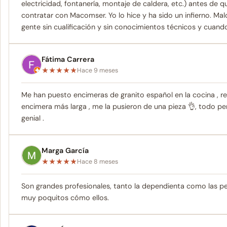
electricidad, fontanería, montaje de caldera, etc.) antes de 
contratar con Macomser. Yo lo hice y ha sido un infierno. Ma
gente sin cualificación y sin conocimientos técnicos y cuan
Fátima Carrera
★
★
★
★
★
Hace 9 meses
Me han puesto encimeras de granito español en la cocina , re
encimera más larga , me la pusieron de una pieza 👌, todo p
genial .
Marga García
★
★
★
★
★
Hace 8 meses
Son grandes profesionales, tanto la dependienta como las p
muy poquitos cómo ellos.