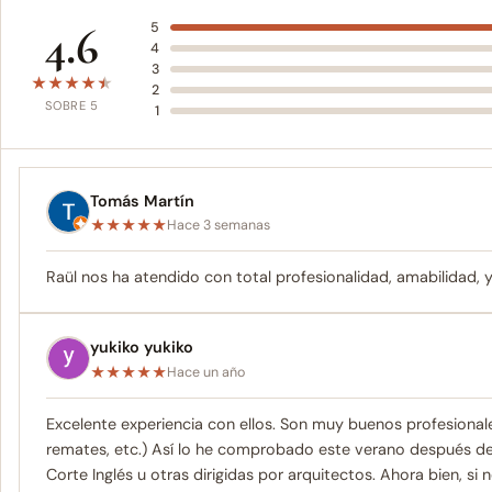
4.6
5
4
3
★
★
★
★
★
2
SOBRE 5
1
Tomás Martín
★
★
★
★
★
Hace 3 semanas
Raül nos ha atendido con total profesionalidad, amabilidad, y
yukiko yukiko
★
★
★
★
★
Hace un año
Excelente experiencia con ellos. Son muy buenos profesiona
remates, etc.) Así lo he comprobado este verano después 
Corte Inglés u otras dirigidas por arquitectos. Ahora bien, si n