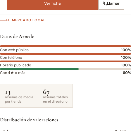
Ver ficha
Llamar
EL MERCADO LOCAL
Datos de Arnedo
Con web pública
100%
Con teléfono
100%
Horario publicado
100%
Con 4★ o más
60%
13
67
reseñas de media
reseñas totales
por tienda
en el directorio
Distribución de valoraciones