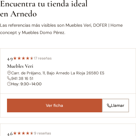
Encuentra tu tienda ideal
en Arnedo
Las referencias más visibles son Muebles Veri, DOFER | Home
concept y Muebles Domo Pérez.
4.9
★
★
★
★
★
17 reseñas
Muebles Veri
Carr. de Préjano, 11, Bajo Arnedo La Rioja 26580 ES
941 38 16 51
Hoy: 9:30–14:00
Ver ficha
Llamar
4.6
★
★
★
★
★
9 reseñas