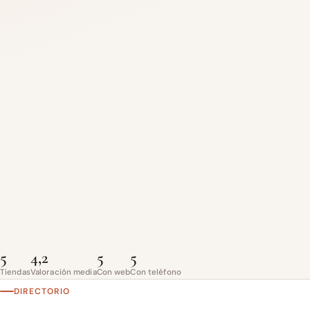
5
4,2
5
5
Tiendas
Valoración media
Con web
Con teléfono
DIRECTORIO