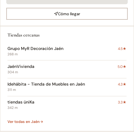
Cómo llegar
Tiendas cercanas
Grupo MyR Decoración Jaén
4.5★
268 m
JaénVivienda
5.0★
304 m
Idehábita - Tienda de Muebles en Jaén
4.3★
311 m
tiendas úniKa
3.3★
342 m
Ver todas en Jaén