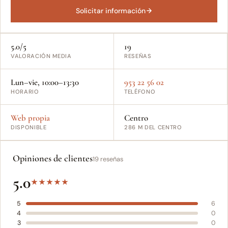
Solicitar información
5.0/5
19
VALORACIÓN MEDIA
RESEÑAS
Lun–vie, 10:00–13:30
953 22 56 02
HORARIO
TELÉFONO
Web propia
Centro
DISPONIBLE
286 M DEL CENTRO
Opiniones de clientes
19 reseñas
5.0
★
★
★
★
★
5
6
4
0
3
0