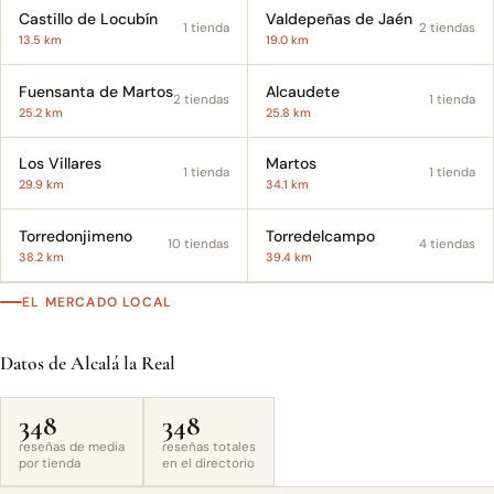
Castillo de Locubín
Valdepeñas de Jaén
1 tienda
2 tiendas
13.5 km
19.0 km
Fuensanta de Martos
Alcaudete
2 tiendas
1 tienda
25.2 km
25.8 km
Los Villares
Martos
1 tienda
1 tienda
29.9 km
34.1 km
Torredonjimeno
Torredelcampo
10 tiendas
4 tiendas
38.2 km
39.4 km
EL MERCADO LOCAL
Datos de Alcalá la Real
348
348
reseñas de media
reseñas totales
por tienda
en el directorio