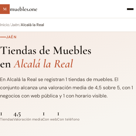
muebles.one
M
Inicio
/
Jaén
/
Alcalá la Real
JAÉN
Tiendas de Muebles
en
Alcalá la Real
En Alcalá la Real se registran 1 tiendas de muebles. El
conjunto alcanza una valoración media de 4,5 sobre 5, con 1
negocios con web pública y 1 con horario visible.
1
4,5
1
1
Tiendas
Valoración media
Con web
Con teléfono