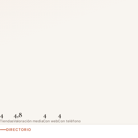
4
4,8
4
4
Tiendas
Valoración media
Con web
Con teléfono
DIRECTORIO