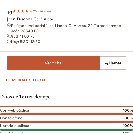
4.3
★
★
★
★
★
29 reseñas
Jaén Diseños Cerámicos
Polígono Industrial "Los Llanos, C. Martos, 22 Torredelcampo
Jaén 23640 ES
953 41 50 75
Hoy: 8:30–13:30
Ver ficha
Llamar
EL MERCADO LOCAL
Datos de Torredelcampo
Con web pública
100%
Con teléfono
100%
Horario publicado
100%