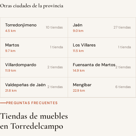
Otras ciudades de la provincia
Torredonjimeno
Jaén
10 tiendas
27 tiendas
4.5 km
9.0 km
Martos
Los Villares
1 tienda
1 tienda
9.7 km
11.5 km
Villardompardo
Fuensanta de Martos
2 tiendas
2 tiendas
11.9 km
14.9 km
Valdepeñas de Jaén
Mengíbar
2 tiendas
6 tiendas
21.8 km
22.9 km
PREGUNTAS FRECUENTES
Tiendas de muebles
en Torredelcampo