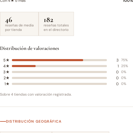
Con 4★ o más
100%
46
182
reseñas de media
reseñas totales
por tienda
en el directorio
Distribución de valoraciones
5★
3
75%
4★
1
25%
3★
0
0%
2★
0
0%
1★
0
0%
Sobre 4 tiendas con valoración registrada.
DISTRIBUCIÓN GEOGRÁFICA