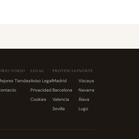
DIRECTORIO
LEGAL
PROVINCIAS
NORTE
ejores Tiendas
Aviso Legal
Madrid
Vizcaya
ontacto
Privacidad
Barcelona
Navarra
Cookies
Valencia
Álava
Sevilla
Lugo