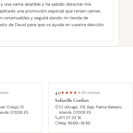
 y una cama abatible y ha sabido detectar mis
aplicado una promoción especial que tenien camas
n vetamuebles y seguirá siendo mi tienda de
usto de David para que os ayude en vuestra elección
4.0
señas
★
★
★
★
★
39 reseñas
Sofarello Confort
oan Crespí, 13
C/ d'Aragó, 176, Bajo Palma Balearic
slands 07008 ES
Islands 07008 ES
971 57 33 16
0
Hoy: 10:00–13:30