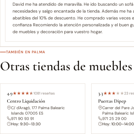
David me ha atendido de maravilla. He ido buscando un sofá
necesidades y salgo encantada de la tienda. Además me ha 
abatibles del 10% de descuento. He comprado varias veces e
confianza Recomiendo la atención personalizada y el buen g
de muebles y decoración para vuestro hogar.
TAMBIÉN EN PALMA
Otras tiendas de muebles
4.9
3.3
★
★
★
★
★
1081 reseñas
★
★
★
★
★
23 re
Centro Liquidación
Puertas Dipep
C/ d'Aragó, 177 Palma Balearic
Carrer del Pare J
Islands 07005 ES
Palma Balearic I
971 90 93 91
971 25 29 00
Hoy: 9:30–13:30
Hoy: 10:00–14:0