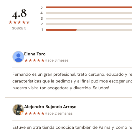
4.8
5
4
3
★
★
★
★
★
2
SOBRE 5
1
Elena Toro
★
★
★
★
★
Hace 3 meses
Fernando es un gran profesional, trato cercano, educado y r
características que le pedimos y al final pudimos escoger u
nuestra visita tan acogedora y divertida. Saludos!
Alejandro Bujanda Arroyo
★
★
★
★
★
Hace 2 semanas
Estuve en otra tienda conocida también de Palma y, como no