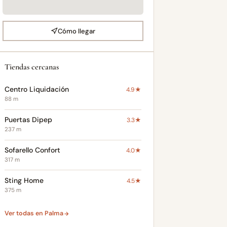
Cómo llegar
Tiendas cercanas
Centro Liquidación
4.9★
88 m
Puertas Dipep
3.3★
237 m
Sofarello Confort
4.0★
317 m
Sting Home
4.5★
375 m
Ver todas en Palma