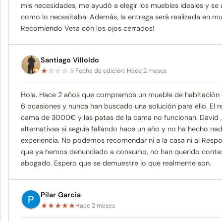
mis necesidades, me ayudó a elegir los muebles ideales y se a
como lo necesitaba. Además, la entrega será realizada en mu
Recomiendo Veta con los ojos cerrados!
Santiago Villoldo
★
☆
☆
☆
☆
Fecha de edición: Hace 2 meses
Hola. Hace 2 años que compramos un mueble de habitación co
6 ocasiones y nunca han buscado una solución para ello. El 
cama de 3000€ y las patas de la cama no funcionan. David ,
alternativas si seguía fallando hace un año y no ha hecho n
experiencia. No podemos recomendar ni a la casa ni al Resp
que ya hemos denunciado a consumo, no han querido contest
abogado. Espero que se demuestre lo que realmente son.
Pilar Garcia
★
★
★
★
★
Hace 2 meses