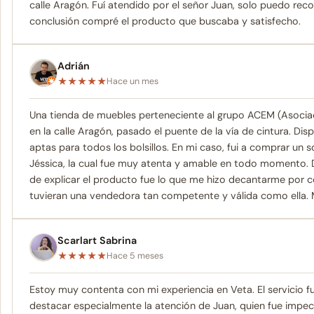
calle Aragón. Fuí atendido por el señor Juan, solo puedo rec
conclusión compré el producto que buscaba y satisfecho.
Adrián
★
★
★
★
★
Hace un mes
Una tienda de muebles perteneciente al grupo ACEM (Asocia
en la calle Aragón, pasado el puente de la vía de cintura. Di
aptas para todos los bolsillos. En mi caso, fui a comprar un
Jéssica, la cual fue muy atenta y amable en todo momento. De
de explicar el producto fue lo que me hizo decantarme por co
tuvieran una vendedora tan competente y válida como ella. 
Scarlart Sabrina
★
★
★
★
★
Hace 5 meses
Estoy muy contenta con mi experiencia en Veta. El servicio 
destacar especialmente la atención de Juan, quien fue impe