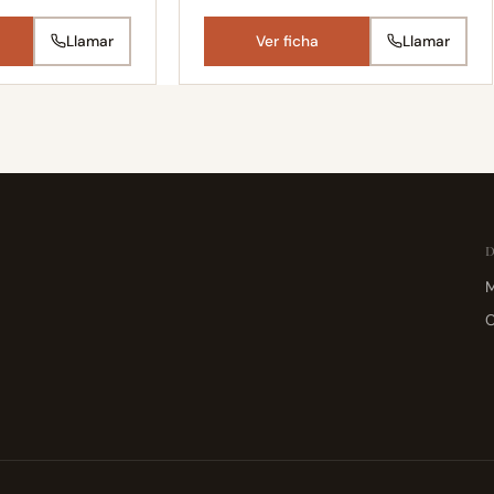
Llamar
Ver ficha
Llamar
M
C