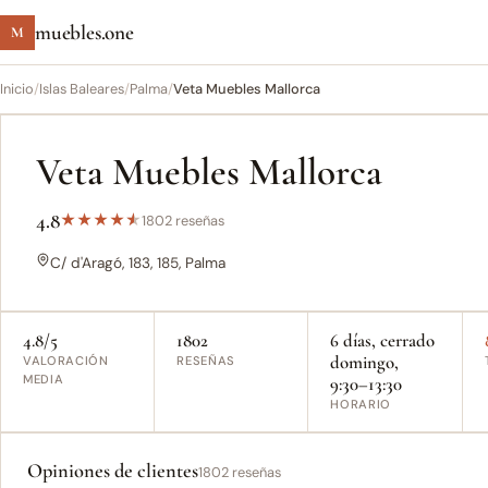
muebles.one
M
Inicio
/
Islas Baleares
/
Palma
/
Veta Muebles Mallorca
Veta Muebles Mallorca
4.8
★
★
★
★
★
1802 reseñas
C/ d'Aragó, 183, 185, Palma
4.8/5
1802
6 días, cerrado
domingo,
VALORACIÓN
RESEÑAS
MEDIA
9:30–13:30
HORARIO
Opiniones de clientes
1802 reseñas