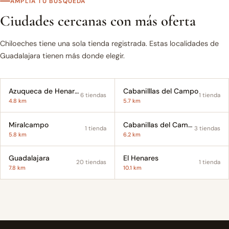
AMPLÍA TU BÚSQUEDA
Ciudades cercanas con más oferta
Chiloeches tiene una sola tienda registrada. Estas localidades de
Guadalajara tienen más donde elegir.
Azuqueca de Henares
Cabanilllas del Campo
6 tiendas
1 tienda
4.8 km
5.7 km
Miralcampo
Cabanillas del Campo
1 tienda
3 tiendas
5.8 km
6.2 km
Guadalajara
El Henares
20 tiendas
1 tienda
7.8 km
10.1 km