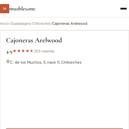
muebles.one
M
Inicio
/
Guadalajara
/
Chiloeches
/
Cajoneras Arelwood
Cajoneras Arelwood
4.9
★
★
★
★
★
255 reseñas
C. de los Muchos, 5, nave 11, Chiloeches