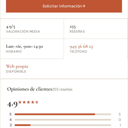
Solicitar información
4.9/5
255
VALORACIÓN MEDIA
RESEÑAS
Lun–vie, 9:00–14:30
949 36 68 23
HORARIO
TELÉFONO
Web propia
DISPONIBLE
Opiniones de clientes
255 reseñas
4.9
★
★
★
★
★
5
5
4
0
3
1