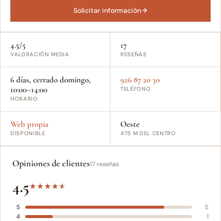
Solicitar información
4.5/5
17
VALORACIÓN MEDIA
RESEÑAS
6 días, cerrado domingo,
926 87 20 30
10:00–14:00
TELÉFONO
HORARIO
Web propia
Oeste
DISPONIBLE
475 M DEL CENTRO
Opiniones de clientes
17 reseñas
4.5
★
★
★
★
★
5
5
4
1