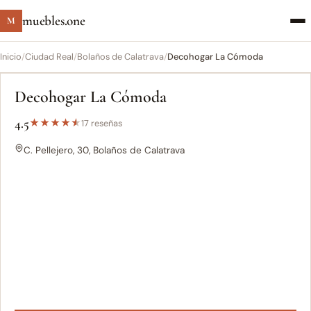
muebles.one
M
Inicio
/
Ciudad Real
/
Bolaños de Calatrava
/
Decohogar La Cómoda
Decohogar La Cómoda
4.5
★
★
★
★
★
17 reseñas
C. Pellejero, 30, Bolaños de Calatrava