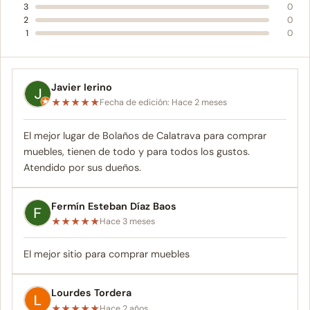
3
0
2
0
1
0
Javier Ierino
★
★
★
★
★
Fecha de edición: Hace 2 meses
El mejor lugar de Bolaños de Calatrava para comprar
muebles, tienen de todo y para todos los gustos.
Atendido por sus dueños.
Fermín Esteban Díaz Baos
★
★
★
★
★
Hace 3 meses
El mejor sitio para comprar muebles
Lourdes Tordera
★
★
★
★
★
Hace 2 años