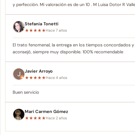
y perfección. Mi valoración es de un 10 . M Luisa Dotor R Vall
Stefania Tonetti
★
★
★
★
★
Hace 7 años
El trato fenomenal, la entrega en los tiempos concordados y 
aconsejó, siempre muy disponible. 100% recomendable
Javier Arroyo
★
★
★
★
★
Hace 4 años
Buen servicio
Mari Carmen Gómez
★
★
★
★
★
Hace 2 años