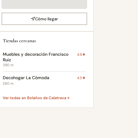
Cómo llegar
Tiendas cercanas
Muebles y decoración Francisco
4.8★
Ruiz
390 m
Decohogar La Cómoda
4.5★
580 m
Ver todas en Bolaños de Calatrava