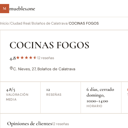
muebles.one
M
Inicio
/
Ciudad Real
/
Bolaños de Calatrava
/
COCINAS FOGOS
COCINAS FOGOS
4.8
★
★
★
★
★
12 reseñas
C. Nieves, 27, Bolaños de Calatrava
4.8/5
12
6 días, cerrado
domingo,
VALORACIÓN
RESEÑAS
MEDIA
10:00–14:00
HORARIO
Opiniones de clientes
12 reseñas