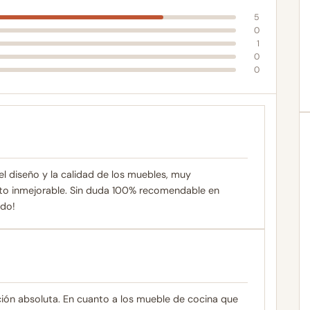
5
0
1
0
0
 diseño y la calidad de los muebles, muy
to inmejorable. Sin duda 100% recomendable en
odo!
ción absoluta. En cuanto a los mueble de cocina que