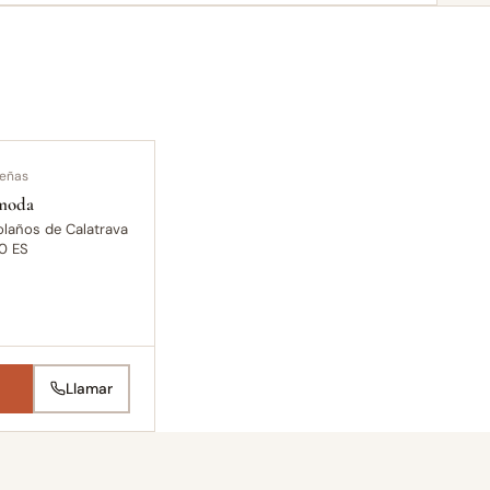
señas
moda
Bolaños de Calatrava
0 ES
0
Llamar