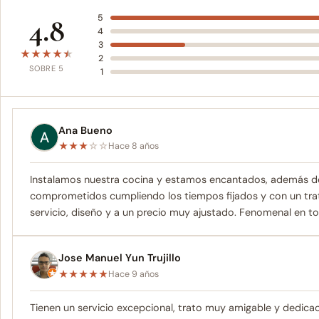
4.8
5
4
3
★
★
★
★
★
2
SOBRE 5
1
Ana Bueno
★
★
★
☆
☆
Hace 8 años
Instalamos nuestra cocina y estamos encantados, además del
comprometidos cumpliendo los tiempos fijados y con un tra
servicio, diseño y a un precio muy ajustado. Fenomenal en t
Jose Manuel Yun Trujillo
★
★
★
★
★
Hace 9 años
Tienen un servicio excepcional, trato muy amigable y dedica