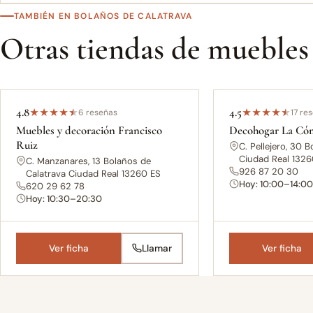
TAMBIÉN EN BOLAÑOS DE CALATRAVA
Otras tiendas de muebles
4.8
4.5
★
★
★
★
★
6 reseñas
★
★
★
★
★
17 re
Muebles y decoración Francisco
Decohogar La Có
Ruiz
C. Pellejero, 30 
Ciudad Real 1326
C. Manzanares, 13 Bolaños de
926 87 20 30
Calatrava Ciudad Real 13260 ES
Hoy: 10:00–14:0
620 29 62 78
Hoy: 10:30–20:30
Ver ficha
Llamar
Ver ficha