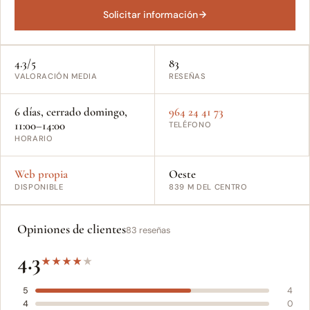
Solicitar información
4.3/5
83
VALORACIÓN MEDIA
RESEÑAS
6 días, cerrado domingo,
964 24 41 73
11:00–14:00
TELÉFONO
HORARIO
Web propia
Oeste
DISPONIBLE
839 M DEL CENTRO
Opiniones de clientes
83 reseñas
4.3
★
★
★
★
★
5
4
4
0