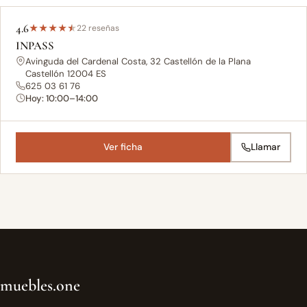
4.6
★
★
★
★
★
22 reseñas
INPASS
Avinguda del Cardenal Costa, 32 Castellón de la Plana
Castellón 12004 ES
625 03 61 76
Hoy: 10:00–14:00
Ver ficha
Llamar
muebles.one