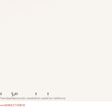
1
5,0
1
1
Tiendas
Valoración media
Con web
Con teléfono
DIRECTORIO