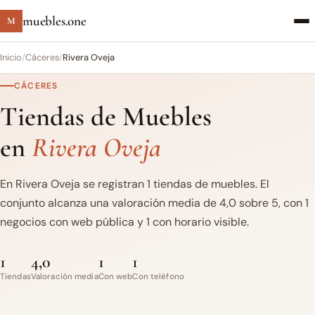
muebles.one
M
Inicio
/
Cáceres
/
Rivera Oveja
CÁCERES
Tiendas de Muebles
en
Rivera Oveja
En Rivera Oveja se registran 1 tiendas de muebles. El
conjunto alcanza una valoración media de 4,0 sobre 5, con 1
negocios con web pública y 1 con horario visible.
1
4,0
1
1
Tiendas
Valoración media
Con web
Con teléfono