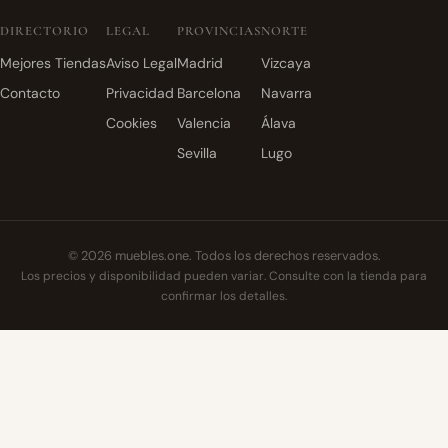
DIRECTORIO
LEGAL
PROVINCIAS
NORTE
Mejores Tiendas
Aviso Legal
Madrid
Vizcaya
Contacto
Privacidad
Barcelona
Navarra
Cookies
Valencia
Álava
Sevilla
Lugo
© 2026 muebles.one. Todos los derechos reservados.
Los precios y disponibilidad pueden variar. Consulte con la tienda para
confirmar los detalles.