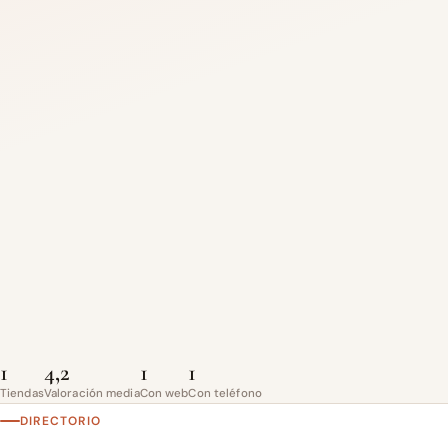
1
4,2
1
1
Tiendas
Valoración media
Con web
Con teléfono
DIRECTORIO