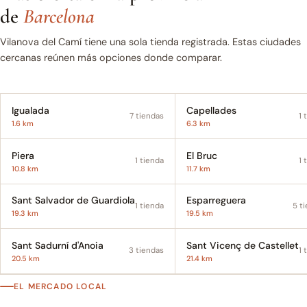
de
Barcelona
Vilanova del Camí tiene una sola tienda registrada. Estas ciudades
cercanas reúnen más opciones donde comparar.
Igualada
Capellades
7 tiendas
1 
1.6 km
6.3 km
Piera
El Bruc
1 tienda
1 
10.8 km
11.7 km
Sant Salvador de Guardiola
Esparreguera
1 tienda
5 t
19.3 km
19.5 km
Sant Sadurní d'Anoia
Sant Vicenç de Castellet
3 tiendas
1 
20.5 km
21.4 km
EL MERCADO LOCAL