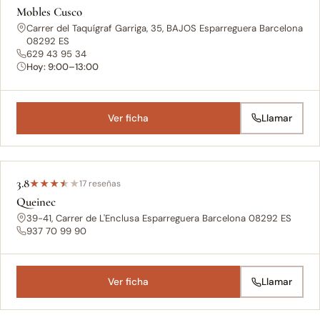
Mobles Cusco
Carrer del Taquígraf Garriga, 35, BAJOS Esparreguera Barcelona
08292 ES
629 43 95 34
Hoy: 9:00–13:00
Ver ficha
Llamar
3.8
★
★
★
★
★
17 reseñas
Queinec
39-41, Carrer de L'Enclusa Esparreguera Barcelona 08292 ES
937 70 99 90
Ver ficha
Llamar