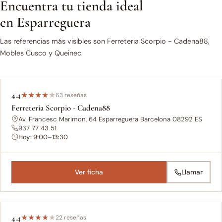
Encuentra tu tienda ideal
en Esparreguera
Las referencias más visibles son Ferreteria Scorpio - Cadena88,
Mobles Cusco y Queinec.
4.4
★
★
★
★
★
63 reseñas
Ferreteria Scorpio - Cadena88
Av. Francesc Marimon, 64 Esparreguera Barcelona 08292 ES
937 77 43 51
Hoy: 9:00–13:30
Ver ficha
Llamar
4.4
★
★
★
★
★
22 reseñas