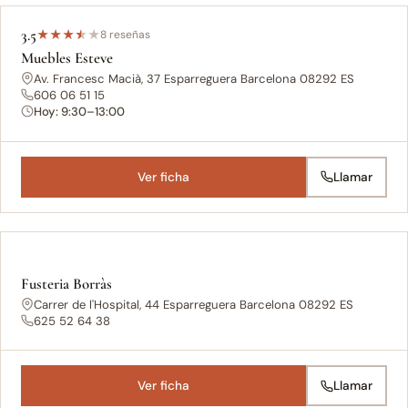
3.5
★
★
★
★
★
8 reseñas
Muebles Esteve
Av. Francesc Macià, 37 Esparreguera Barcelona 08292 ES
606 06 51 15
Hoy: 9:30–13:00
Ver ficha
Llamar
Fusteria Borràs
Carrer de l'Hospital, 44 Esparreguera Barcelona 08292 ES
625 52 64 38
Ver ficha
Llamar