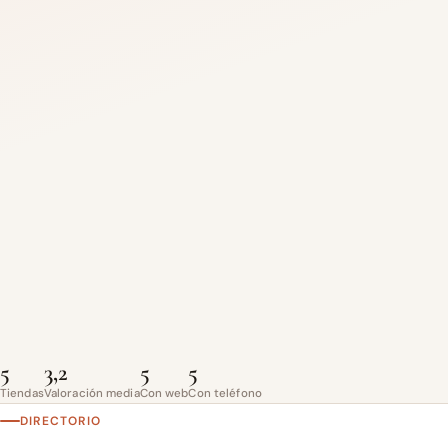
5
3,2
5
5
Tiendas
Valoración media
Con web
Con teléfono
DIRECTORIO