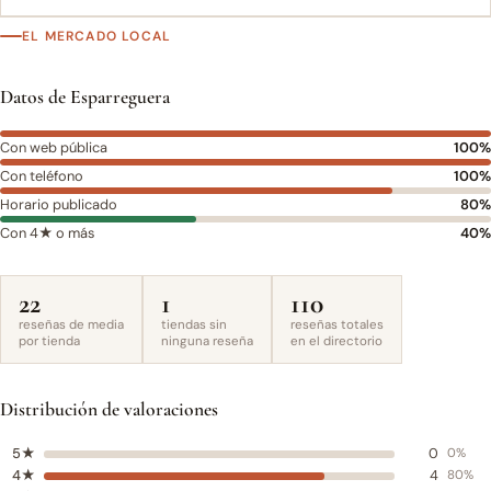
EL MERCADO LOCAL
Datos de Esparreguera
Con web pública
100%
Con teléfono
100%
Horario publicado
80%
Con 4★ o más
40%
22
1
110
reseñas de media
tiendas sin
reseñas totales
por tienda
ninguna reseña
en el directorio
Distribución de valoraciones
5★
0
0%
4★
4
80%