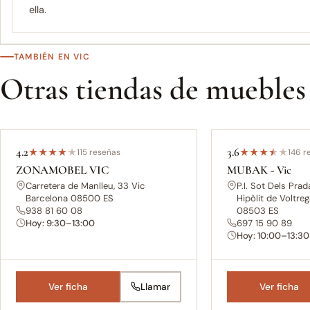
ella.
TAMBIÉN EN VIC
Otras tiendas de muebles
4.2
3.6
★
★
★
★
★
115 reseñas
★
★
★
★
★
146 r
ZONAMOBEL VIC
MUBAK - Vic
Carretera de Manlleu, 33 Vic
P.I. Sot Dels Pra
Barcelona 08500 ES
Hipòlit de Voltre
938 81 60 08
08503 ES
Hoy: 9:30–13:00
697 15 90 89
Hoy: 10:00–13:30
Ver ficha
Llamar
Ver ficha