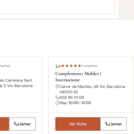
5.0
eseñas
★
★
★
★
★
1 reseñas
Complements Mobles i
Interiorisme
dals Carretera Sant
gà, 5 Vic Barcelona
Carrer de Manlleu, 46 Vic Barcelona
08500 ES
938 86 01 08
Hoy: 10:00–13:00
Llamar
Ver ficha
Llamar