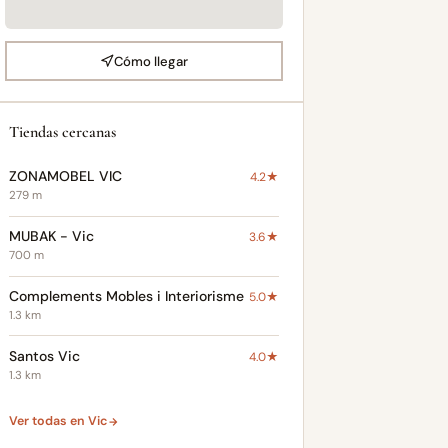
Cómo llegar
Tiendas cercanas
ZONAMOBEL VIC
4.2★
279 m
MUBAK - Vic
3.6★
700 m
Complements Mobles i Interiorisme
5.0★
1.3 km
Santos Vic
4.0★
1.3 km
Ver todas en Vic