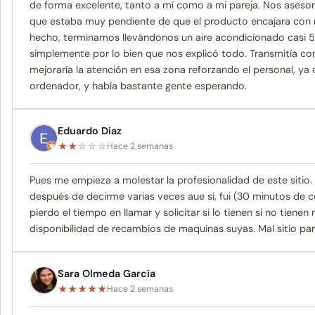
de forma excelente, tanto a mí como a mi pareja. Nos aseso
que estaba muy pendiente de que el producto encajara con 
hecho, terminamos llevándonos un aire acondicionado casi 50
simplemente por lo bien que nos explicó todo. Transmitía co
mejoraría la atención en esa zona reforzando el personal, ya
ordenador, y había bastante gente esperando.
Eduardo Diaz
★
★
☆
☆
☆
Hace 2 semanas
Pues me empieza a molestar la profesionalidad de este sitio.
después de decirme varias veces aue si, fui (30 minutos de co
pierdo el tiempo en llamar y solicitar si lo tienen si no tiene
disponibilidad de recambios de maquinas suyas. Mal sitio pa
Sara Olmeda Garcia
★
★
★
★
★
Hace 2 semanas