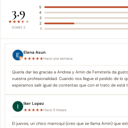
3.9
5
4
3
★
★
★
★
★
2
SOBRE 5
1
Elena Asun
★
★
★
★
★
Hace una semana
Quería dar las gracias a Andrea y Amin de Ferretería da gus
vuestra profesionalidad. Cuando nos llegue el pedido de lo
esperamos salir igual de contentas que con el trato de está 
Iker Lopez
★
★
★
★
★
Hace 3 meses
El jueves, un chico marroquí (creo que se llama Amin) que es