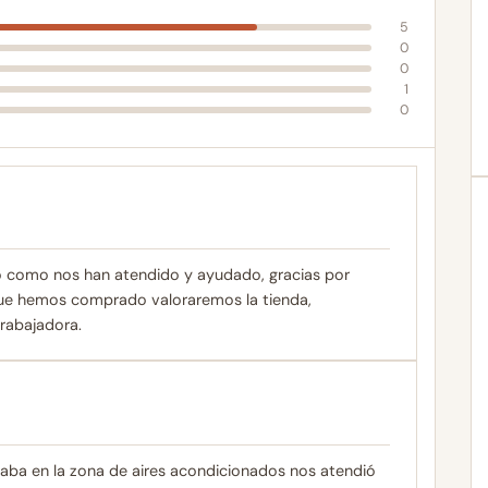
5
0
0
1
0
to como nos han atendido y ayudado, gracias por
 que hemos comprado valoraremos la tienda,
trabajadora.
taba en la zona de aires acondicionados nos atendió