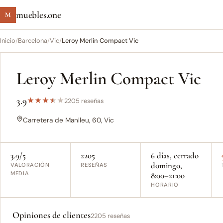
muebles.one
M
Inicio
/
Barcelona
/
Vic
/
Leroy Merlin Compact Vic
Leroy Merlin Compact Vic
3.9
★
★
★
★
★
2205 reseñas
Carretera de Manlleu, 60, Vic
3.9/5
2205
6 días, cerrado
domingo,
VALORACIÓN
RESEÑAS
MEDIA
8:00–21:00
HORARIO
Opiniones de clientes
2205 reseñas