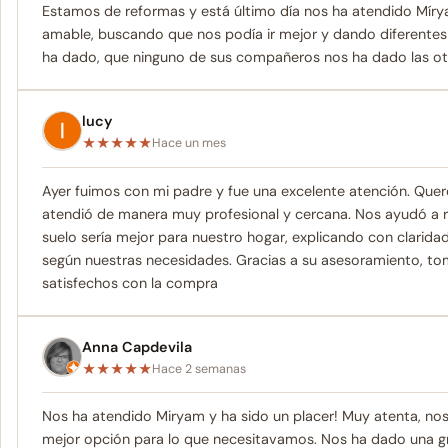
Estamos de reformas y está último día nos ha atendido Míry
amable, buscando que nos podía ir mejor y dando diferentes
ha dado, que ninguno de sus compañeros nos ha dado las ot
lucy
★
★
★
★
★
Hace un mes
Ayer fuimos con mi padre y fue una excelente atención. Que
atendió de manera muy profesional y cercana. Nos ayudó a r
suelo sería mejor para nuestro hogar, explicando con clarid
según nuestras necesidades. Gracias a su asesoramiento, 
satisfechos con la compra
Anna Capdevila
★
★
★
★
★
Hace 2 semanas
Nos ha atendido Miryam y ha sido un placer! Muy atenta, nos
mejor opción para lo que necesitavamos. Nos ha dado una gr