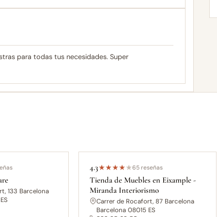
stras para todas tus necesidades. Super
4.3
señas
★
★
★
★
★
65 reseñas
are
Tienda de Muebles en Eixample -
Miranda Interiorismo
rt, 133 Barcelona
 ES
Carrer de Rocafort, 87 Barcelona
Barcelona 08015 ES