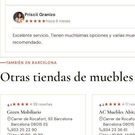
Priscii Granizo
★
★
★
★
★
Hace 8 meses
Excelente servicio. Tienen muchísimas opciones y varias mue
recomendado.
TAMBIÉN EN BARCELONA ‎
Otras tiendas de muebles
4.1
4.2
★
★
★
★
★
39 reseñas
★
★
★
★
★
17 re
Green Mobiliario
AC Muebles Abit
Carrer de Rocafort, 93 Barcelona
Carrer de Rocafo
Barcelona 08015 ES
Barcelona 08015
933 25 22 90
934 23 36 61