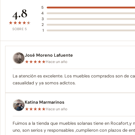
4.8
5
4
3
★
★
★
★
★
2
SOBRE 5
1
José Moreno Lafuente
★
★
★
★
★
Hace un año
La atención es excelente. Los muebles comprados son de ca
casualidad y ya somos adictos.
Katina Marmarinos
★
★
★
★
★
Hace un año
Fuimos a la tienda que muebles solanas tiene en Rocafort,y
uno, son serios y responsables ,cumplieron con plazos de e