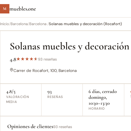
muebles.one
M
Inicio
/
Barcelona
/
Barcelona ‎
/
Solanas muebles y decoración (Rocafort)
Solanas muebles y decoración
4.8
★
★
★
★
★
93 reseñas
Carrer de Rocafort, 100, Barcelona
4.8/5
93
6 días, cerrado
domingo,
VALORACIÓN
RESEÑAS
MEDIA
10:30–13:30
HORARIO
Opiniones de clientes
93 reseñas