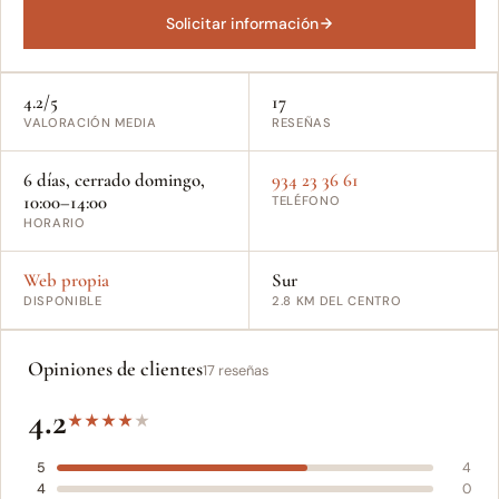
Solicitar información
4.2/5
17
VALORACIÓN MEDIA
RESEÑAS
6 días, cerrado domingo,
934 23 36 61
10:00–14:00
TELÉFONO
HORARIO
Web propia
Sur
DISPONIBLE
2.8 KM DEL CENTRO
Opiniones de clientes
17 reseñas
4.2
★
★
★
★
★
5
4
4
0