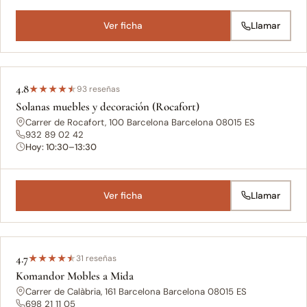
Ver ficha
Llamar
4.8
★
★
★
★
★
93 reseñas
Solanas muebles y decoración (Rocafort)
Carrer de Rocafort, 100 Barcelona Barcelona 08015 ES
932 89 02 42
Hoy: 10:30–13:30
Ver ficha
Llamar
4.7
★
★
★
★
★
31 reseñas
Komandor Mobles a Mida
Carrer de Calàbria, 161 Barcelona Barcelona 08015 ES
698 21 11 05