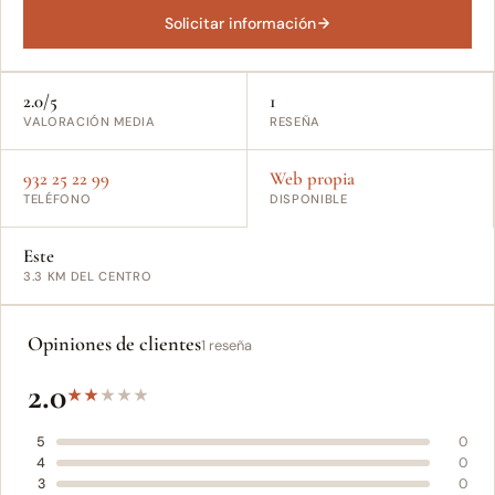
Solicitar información
2.0/5
1
VALORACIÓN MEDIA
RESEÑA
932 25 22 99
Web propia
TELÉFONO
DISPONIBLE
Este
3.3 KM DEL CENTRO
Opiniones de clientes
1 reseña
2.0
★
★
★
★
★
5
0
4
0
3
0