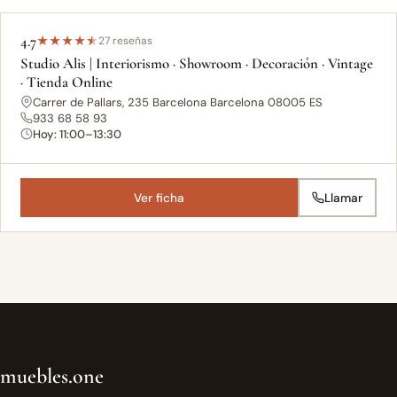
4.7
★
★
★
★
★
27 reseñas
Studio Alis | Interiorismo · Showroom · Decoración · Vintage
· Tienda Online
Carrer de Pallars, 235 Barcelona Barcelona 08005 ES
933 68 58 93
Hoy: 11:00–13:30
Ver ficha
Llamar
muebles.one