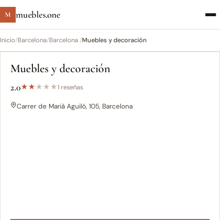
muebles.one
M
Inicio
/
Barcelona
/
Barcelona ‎
/
Muebles y decoración
Muebles y decoración
2.0
★
★
★
★
★
1 reseñas
Carrer de Marià Aguiló, 105, Barcelona