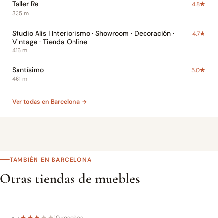
Taller Re
4.8★
335 m
Studio Alis | Interiorismo · Showroom · Decoración ·
4.7★
Vintage · Tienda Online
416 m
Santísimo
5.0★
461 m
Ver todas en Barcelona ‎
TAMBIÉN EN BARCELONA ‎
Otras tiendas de muebles
3.4
★
★
★
★
★
10 reseñas