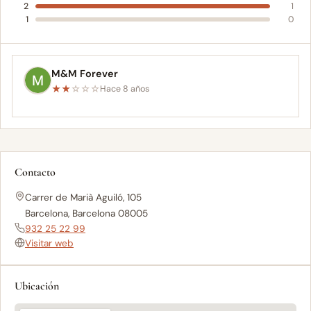
2
1
1
0
M&M Forever
★
★
☆
☆
☆
Hace 8 años
Contacto
Carrer de Marià Aguiló, 105
Barcelona, Barcelona 08005
932 25 22 99
Visitar web
Ubicación