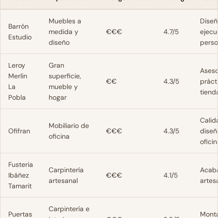
Muebles a
Diseñ
Barrón
medida y
€€€
4.7/5
ejecu
Estudio
diseño
perso
Leroy
Gran
Aseso
Merlin
superficie,
€€
4.3/5
práct
La
mueble y
tiend
Pobla
hogar
Calid
Mobiliario de
Ofifran
€€€
4.3/5
diseñ
oficina
ofici
Fusteria
Carpintería
Acab
Ibáñez
€€€
4.1/5
artesanal
artes
Tamarit
Carpintería e
Puertas
Mont