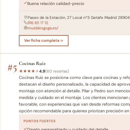
Buena relación calidad-precio
Paseo de la Estación, 27 Local nº3 Getafe Madrid 28904
916 65 17 12
mueblesgoga.es/
Ver ficha completa
#5
Cocinas Ruiz
★
★
★
★
★
4.9
(60 reseñas)
Cocinas Ruiz se posiciona como clave para cocinas y ref
destacan el diseño personalizado, la capacidad de aprove
montaje con atención al detalle. Pilar y Pedro son menci
medida y cuidado en el montaje. Los clientes mencionan 
favorable, con experiencias que van desde reformas comp
opción recomendable para quienes priorizan precisión en 
PUNTOS FUERTES
Diseño personalizado y cuidado del detalle