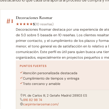
destacando lo que cada una aporta al proceso de compra y m
#1
Decoraciones Rosmar
★
★
★
★
★
5
(10 reseñas)
Decoraciones Rosmar destaca por una experiencia de aten
de 5.0 sobre 5 basada en 10 reseñas. Los clientes resalt
primer contacto, y el cumplimiento de los plazos y form
menor, el tono general es de satisfacción en lo relativo a 
comunicación. Este perfil es útil para quien busca una ti
organizados, especialmente en proyectos pequeños o med
PUNTOS FUERTES
Atención personalizada destacada
Cumplimiento de tiempos y entrega
Trato cercano y amable
Pl. de Carlos III, 2 Getafe Madrid 28903 ES
916 82 98 74
carpinteriarosmar.com/