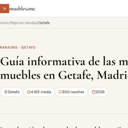
muebles.one
M
Inicio
/
Mejores tiendas
/
Getafe
RANKING · GETAFE
Guía informativa de las m
muebles en Getafe, Madr
Getafe
4.9/5 media
850 reseñas
2026