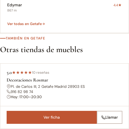
Edymar
4.4★
867 m
Ver todas en Getafe
TAMBIÉN EN GETAFE
Otras tiendas de muebles
5.0
★
★
★
★
★
10 reseñas
Decoraciones Rosmar
Pl. de Carlos III, 2 Getafe Madrid 28903 ES
916 82 98 74
Hoy: 17:00–20:30
Ver ficha
Llamar