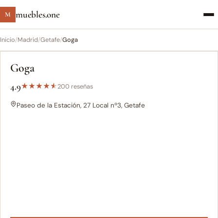
muebles.one
M
Inicio
/
Madrid
/
Getafe
/
Goga
Goga
4.9
★
★
★
★
★
200 reseñas
Paseo de la Estación, 27 Local nº3, Getafe