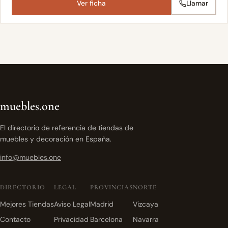
Ver ficha
Llamar
muebles.one
El directorio de referencia de tiendas de
muebles y decoración en España.
info@muebles.one
DIRECTORIO
LEGAL
PROVINCIAS
NORTE
Mejores Tiendas
Aviso Legal
Madrid
Vizcaya
Contacto
Privacidad
Barcelona
Navarra