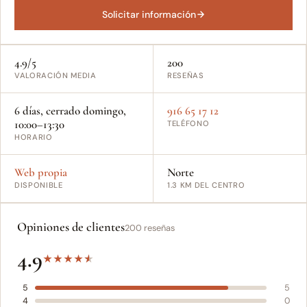
Solicitar información
4.9/5
200
VALORACIÓN MEDIA
RESEÑAS
6 días, cerrado domingo,
916 65 17 12
10:00–13:30
TELÉFONO
HORARIO
Web propia
Norte
DISPONIBLE
1.3 KM DEL CENTRO
Opiniones de clientes
200 reseñas
4.9
★
★
★
★
★
5
5
4
0