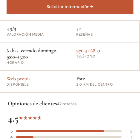
Solicitar información
4.5/5
42
VALORACIÓN MEDIA
RESEÑAS
6 días, cerrado domingo,
976 41 68 31
9:00–13:00
TELÉFONO
HORARIO
Web propia
Este
DISPONIBLE
2.0 KM DEL CENTRO
Opiniones de clientes
42 reseñas
4.5
★
★
★
★
★
5
5
4
1