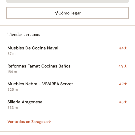
Cómo llegar
Tiendas cercanas
Muebles De Cocina Naval
4.4★
87 m
Reformas Famat Cocinas Baños
4.9★
154 m
Muebles Nebra - VIVAREA Servet
4.7★
325 m
Silleria Aragonesa
4.3★
333 m
Ver todas en Zaragoza