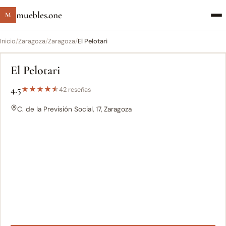
muebles.one
M
Inicio
/
Zaragoza
/
Zaragoza
/
El Pelotari
El Pelotari
4.5
★
★
★
★
★
42 reseñas
C. de la Previsión Social, 17, Zaragoza