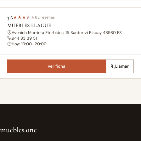
3.6
★
★
★
★
★
62 reseñas
MUEBLES LLAGUE
Avenida Murrieta Etorbidea, 15 Santurtzi Biscay 48980 ES
944 83 39 51
Hoy: 10:00–20:00
Ver ficha
Llamar
muebles.one