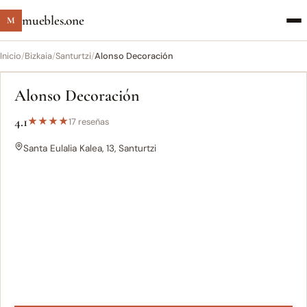
muebles.one
M
Inicio
/
Bizkaia
/
Santurtzi
/
Alonso Decoración
Alonso Decoración
4.1
★
★
★
★
17 reseñas
Santa Eulalia Kalea, 13, Santurtzi