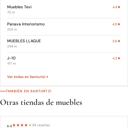
Muebles Tevi
4.4★
70 m
Panava Interiorismo
4.9★
255 m
MUEBLES LLAGUE
3.6★
294 m
J-10
4.3★
417 m
Ver todas en Santurtzi
TAMBIÉN EN SANTURTZI
Otras tiendas de muebles
4.4
★
★
★
★
★
39 reseñas