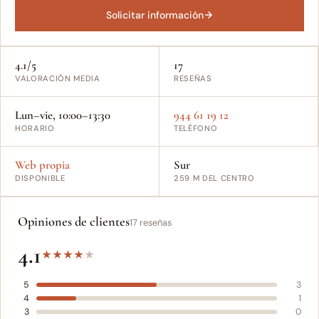
Solicitar información
4.1/5
17
VALORACIÓN MEDIA
RESEÑAS
Lun–vie, 10:00–13:30
944 61 19 12
HORARIO
TELÉFONO
Web propia
Sur
DISPONIBLE
259 M DEL CENTRO
Opiniones de clientes
17 reseñas
4.1
★
★
★
★
★
5
3
4
1
3
0