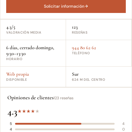
Solicitar información
4.3/5
123
VALORACIÓN MEDIA
RESEÑAS
6 días, cerrado domingo,
944 80 62 62
9:30–13:30
TELÉFONO
HORARIO
Web propia
Sur
DISPONIBLE
624 M DEL CENTRO
Opiniones de clientes
123 reseñas
4.3
★
★
★
★
★
5
4
4
0