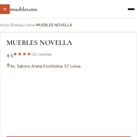
muebles.one
M
Inicio
/
Bizkaia
/
Leioa
/
MUEBLES NOVELLA
MUEBLES NOVELLA
4.3
★
★
★
★
123 reseñas
Av. Sabino Arana Etorbidea, 57, Leioa